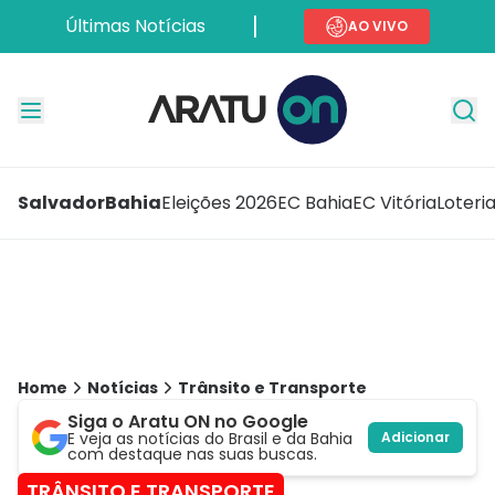
Últimas Notícias
AO VIVO
Salvador
Bahia
Eleições 2026
EC Bahia
EC Vitória
Loteri
Home
Notícias
Trânsito e Transporte
Siga o Aratu ON no Google
E veja as notícias do Brasil e da Bahia
Adicionar
com destaque nas suas buscas.
TRÂNSITO E TRANSPORTE