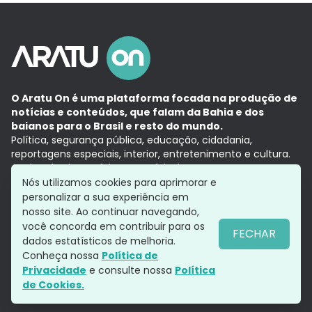
O Aratu On é uma plataforma focada na produção de
notícias e conteúdos, que falam da Bahia e dos
baianos para o Brasil e resto do mundo.
Política, segurança pública, educação, cidadania,
reportagens especiais, interior, entretenimento e cultura.
Aqui, tudo vira notícia e a notícia é no tempo presente,
com a credibilidade do
Grupo Aratu.
Nós utilizamos cookies para aprimorar e
Grupo Aratu
Política de privacidade
Anuncie conosco
personalizar a sua experiência em
nosso site. Ao continuar navegando,
você concorda em contribuir para os
FECHAR
dados estatísticos de melhoria.
Siga-nos
Conheça nossa
Política de
Privacidade
e consulte nossa
Política
de Cookies.