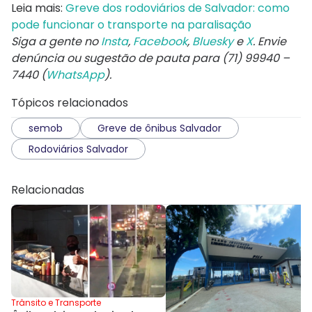
Leia mais:
Greve dos rodoviários de Salvador: como
pode funcionar o transporte na paralisação
Siga a gente no
Insta
,
Facebook
,
Bluesky
e
X
. Envie
denúncia ou sugestão de pauta para (71) 99940 –
7440 (
WhatsApp
).
Tópicos relacionados
semob
Greve de ônibus Salvador
Rodoviários Salvador
Relacionadas
Trânsito e Transporte