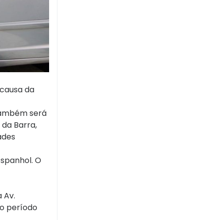
 causa da
 também será
 da Barra,
ades
Espanhol. O
 Av.
no período