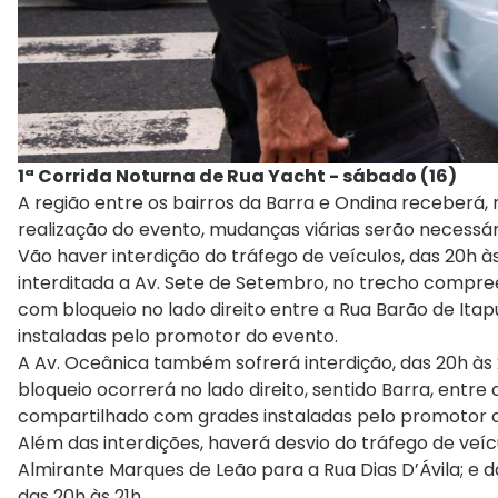
1ª Corrida Noturna de Rua Yacht - sábado (16)
A região entre os bairros da Barra e Ondina receberá, 
realização do evento, mudanças viárias serão necessári
Vão haver interdição do tráfego de veículos, das 20h 
interditada a Av. Sete de Setembro, no trecho compree
com bloqueio no lado direito entre a Rua Barão de It
instaladas pelo promotor do evento.
A Av. Oceânica também sofrerá interdição, das 20h às 2
bloqueio ocorrerá no lado direito, sentido Barra, entre
compartilhado com grades instaladas pelo promotor 
Além das interdições, haverá desvio do tráfego de veíc
Almirante Marques de Leão para a Rua Dias D’Ávila; e d
das 20h às 21h.