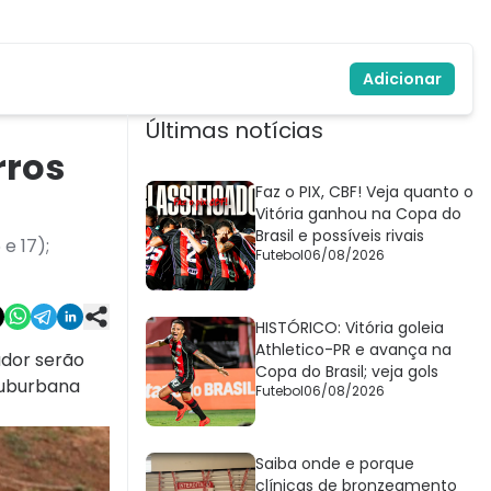
Adicionar
Últimas notícias
rros
Faz o PIX, CBF! Veja quanto o
Vitória ganhou na Copa do
Brasil e possíveis rivais
e 17);
Futebol
06/08/2026
HISTÓRICO: Vitória goleia
Athletico-PR e avança na
ador serão
Copa do Brasil; veja gols
 Suburbana
Futebol
06/08/2026
Saiba onde e porque
clínicas de bronzeamento