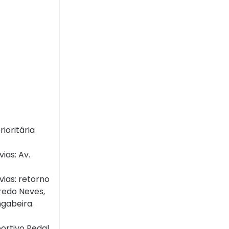
ioritária
ias: Av.
vias: retorno
redo Neves,
ngabeira.
portivo Pedal