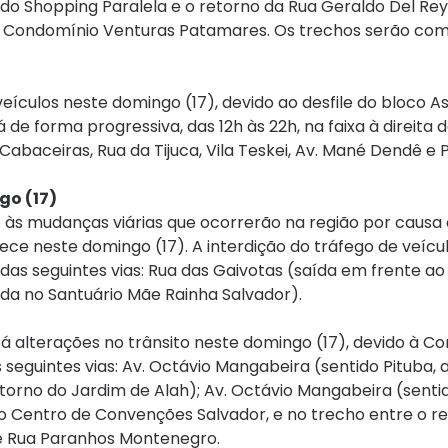
l do Shopping Paralela e o retorno da Rua Geraldo Del Rey
 o Condomínio Venturas Patamares. Os trechos serão com
veículos neste domingo (17), devido ao desfile do bloco A
á de forma progressiva, das 12h às 22h, na faixa à direita 
 Cabaceiras, Rua da Tijuca, Vila Teskei, Av. Mané Dendê e
o (17)
o às mudanças viárias que ocorrerão na região por causa
e neste domingo (17). A interdição do tráfego de veícu
ta das seguintes vias: Rua das Gaivotas (saída em frente a
ada no Santuário Mãe Rainha Salvador).
rá alterações no trânsito neste domingo (17), devido à Co
s seguintes vias: Av. Octávio Mangabeira (sentido Pituba, a
torno do Jardim de Alah); Av. Octávio Mangabeira (sentid
 o Centro de Convenções Salvador, e no trecho entre o r
e; e Rua Paranhos Montenegro.