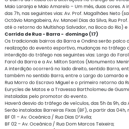
Maio Laranja e Maio Amarelo – Um mês, duas cores. A in
das 7h, nas seguintes vias: Av. Prof. Magalhães Neto (
Octávio Mangabeira, Av. Manoel Dias da Silva, Rua Prof
até o retorno do Multishop Salvador, na Boca do Rio) e
Corrida de Rua - Barra - domingo (17)
Os tradicionais bairros da Barra e Ondina serão palco 
realização do evento esportivo, mudanças no tráfego d
interdição do tráfego nas seguintes vias: Largo do Far
Farol da Barra e a Av. Milton Santos (Monumento Menina
A interdição ocorrerá no lado direito, sentido Barra, ent
também no sentido Barra, entre o Largo do Lamarão e a R
Rua Morro do Escravo Miguel e o primeiro retorno da Ru
Eurycles de Matos e a Travessa Bartholomeu de Gusm
instaladas pelo promotor do evento.
Haverá desvio do tráfego de veículos, das 5h às 9h, da 
Serão instaladas Barreiras Fixas (BF), a partir das 04h, 
BF 01 – Av. Oceânica / Rua Dias D”Avila;
BF 02 – Av. Oceânica / Rua Dom Marcos Teixeira;