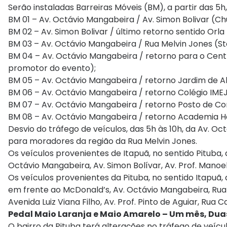
Serão instaladas Barreiras Móveis (BM), a partir das 5h,
BM 01 – Av. Octávio Mangabeira / Av. Simon Bolivar (Ch
BM 02 – Av. Simon Bolivar / último retorno sentido Or
BM 03 – Av. Octávio Mangabeira / Rua Melvin Jones (S
BM 04 – Av. Octávio Mangabeira / retorno para o Cent
promotor do evento);
BM 05 – Av. Octávio Mangabeira / retorno Jardim de Al
BM 06 – Av. Octávio Mangabeira / retorno Colégio IMEJA
BM 07 – Av. Octávio Mangabeira / retorno Posto de Com
BM 08 – Av. Octávio Mangabeira / retorno Academia 
Desvio do tráfego de veículos, das 5h às 10h, da Av. Oc
para moradores da região da Rua Melvin Jones.
Os veículos provenientes de Itapuã, no sentido Pituba, 
Octávio Mangabeira, Av. Simon Bolívar, Av. Prof. Manoel
Os veículos provenientes da Pituba, no sentido Itapuã,
em frente ao McDonald’s, Av. Octávio Mangabeira, Ru
Avenida Luiz Viana Filho, Av. Prof. Pinto de Aguiar, 
Pedal Maio Laranja e Maio Amarelo – Um mês, Duas
O bairro da Pituba terá alterações no tráfego de veícu