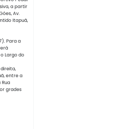
va, a partir
Góes, Av.
ntido Itapuã,
). Para a
verá
 o Largo do
direita,
uã, entre a
a Rua
or grades