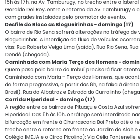
15h às 17h, na Av. Tamburugy, no trecho entre a latera
Geraldo Del Rey, entre o retorno da Av. Tamburugy e
com grades instaladas pelo promotor do evento.
Desfile do Bloco as Blogueirinhas - domingo (17)
O bairro de Rio Sena sofrerá alterações no tráfego de 
Blogueirinhas. A interdição do fluxo de veículos ocorrer
vias: Rua Roberto Veiga Lima (saída), Rua Rio Sena, Rua
Dendê (chegada).
Caminhada com Maria Terço dos Homens - doming
Quem pasa pelo bairro do Imbuí precisará ficar atent
Caminhada com Maria – Terço dos Homens, que acontec
de forma progressiva, a partir das 8h, na faixa à direi
Brasil), Rua do Albatroz e Estrada do Curralinho (cheg
Corrida Hiperideal - domingo (17)
A região entre os bairros de Pituaçu e Costa Azul sofre
Hiperideal. Das 5h às 10h, o tráfego será interditado na
bifurcação em frente à Churrascaria Boi Preto até o re
trecho entre o retorno em frente ao Jardim de Alah e
Colégio IMEJA e o Circo Picolino); Via Célia Fontenell