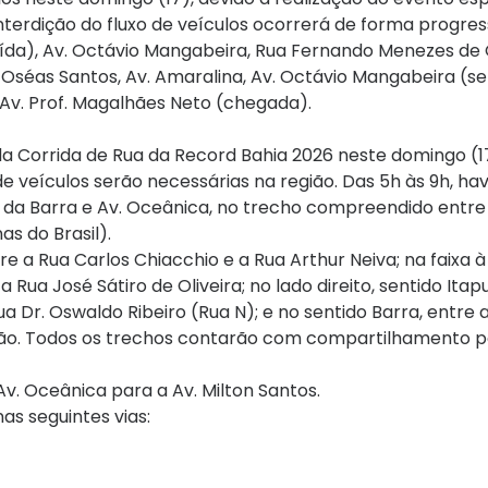
terdição do fluxo de veículos ocorrerá de forma progressi
saída), Av. Octávio Mangabeira, Rua Fernando Menezes de 
. Oséas Santos, Av. Amaralina, Av. Octávio Mangabeira (se
 Av. Prof. Magalhães Neto (chegada).
da Corrida de Rua da Record Bahia 2026 neste domingo (17
e veículos serão necessárias na região. Das 5h às 9h, ha
ol da Barra e Av. Oceânica, no trecho compreendido entre
s do Brasil).
re a Rua Carlos Chiacchio e a Rua Arthur Neiva; na faixa à 
ua José Sátiro de Oliveira; no lado direito, sentido Itap
a Dr. Oswaldo Ribeiro (Rua N); e no sentido Barra, entre 
ão. Todos os trechos contarão com compartilhamento p
Av. Oceânica para a Av. Milton Santos.
nas seguintes vias: