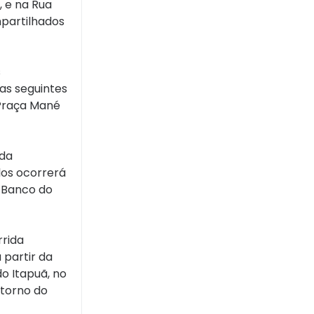
, e na Rua
partilhados
s
das seguintes
 Praça Mané
 da
los ocorrerá
o Banco do
rrida
 partir da
o Itapuã, no
etorno do