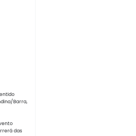
sentido
ndina/Barra,
evento
orrerá das