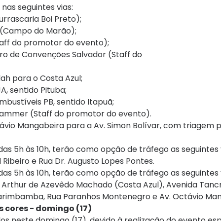
 nas seguintes vias:
urrascaria Boi Preto);
la (Campo do Marão);
taff do promotor do evento);
ro de Convenções Salvador (Staff do
ah para o Costa Azul;
, sentido Pituba;
bustíveis PB, sentido Itapuã;
Hammer (Staff do promotor do evento).
távio Mangabeira para a Av. Simon Bolívar, com triagem pr
das 5h às 10h, terão como opção de tráfego as seguintes v
 Ribeiro e Rua Dr. Augusto Lopes Pontes.
 das 5h às 10h, terão como opção de tráfego as seguintes 
a Arthur de Azevêdo Machado (Costa Azul), Avenida Tanc
Rua Carimbamba, Rua Paranhos Montenegro e Av. Octávio Ma
 cores - domingo (17)
los neste domingo (17), devido à realização do evento es