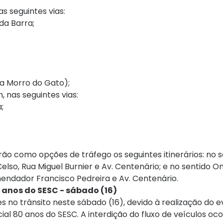
as seguintes vias:
da Barra;
da Morro do Gato);
, nas seguintes vias:
;
rão como opções de tráfego os seguintes itinerários: no 
lso, Rua Miguel Burnier e Av. Centenário; e no sentido O
mendador Francisco Pedreira e Av. Centenário.
0 anos do SESC - sábado (16)
s no trânsito neste sábado (16), devido à realização do 
ial 80 anos do SESC. A interdição do fluxo de veículos oc