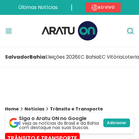
Últimas Notícias
AO VIVO
Salvador
Bahia
Eleições 2026
EC Bahia
EC Vitória
Loteri
Home
Notícias
Trânsito e Transporte
Siga o Aratu ON no Google
E veja as notícias do Brasil e da Bahia
Adicionar
com destaque nas suas buscas.
TRÂNSITO E TRANSPORTE