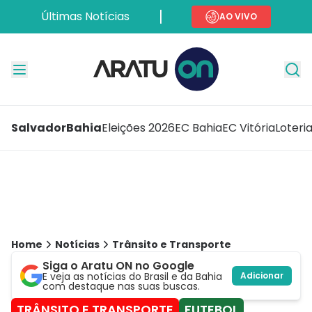
Últimas Notícias
AO VIVO
Salvador
Bahia
Eleições 2026
EC Bahia
EC Vitória
Loteri
Home
Notícias
Trânsito e Transporte
Siga o Aratu ON no Google
E veja as notícias do Brasil e da Bahia
Adicionar
com destaque nas suas buscas.
TRÂNSITO E TRANSPORTE
FUTEBOL