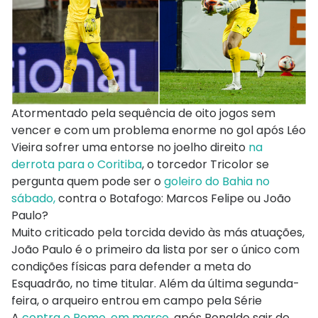
Atormentado pela sequência de oito jogos sem
vencer e com um problema enorme no gol após Léo
Vieira sofrer uma entorse no joelho direito
na
derrota para o Coritiba
, o torcedor Tricolor se
pergunta quem pode ser o
goleiro do Bahia no
sábado,
contra o Botafogo: Marcos Felipe ou João
Paulo?
Muito criticado pela torcida devido às más atuações,
João Paulo é o primeiro da lista por ser o único com
condições físicas para defender a meta do
Esquadrão, no time titular. Além da última segunda-
feira, o arqueiro entrou em campo pela Série
A
contra o Remo, em março,
após Ronaldo sair de