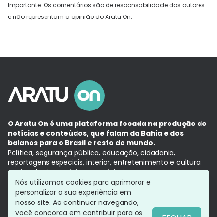
Importante: Os comentários são de responsabilidade dos autores
e não representam a opinião do Aratu On.
O Aratu On é uma plataforma focada na produção de
notícias e conteúdos, que falam da Bahia e dos
baianos para o Brasil e resto do mundo.
Política, segurança pública, educação, cidadania,
reportagens especiais, interior, entretenimento e cultura.
Aqui, tudo vira notícia e a notícia é no tempo presente,
com a credibilidade do
Grupo Aratu.
Nós utilizamos cookies para aprimorar e
Grupo Aratu
Política de privacidade
Anuncie conosco
personalizar a sua experiência em
nosso site. Ao continuar navegando,
você concorda em contribuir para os