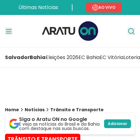
Últimas Notícias
AO VIVO
Salvador
Bahia
Eleições 2026
EC Bahia
EC Vitória
Loteri
Home
Notícias
Trânsito e Transporte
Siga o Aratu ON no Google
E veja as notícias do Brasil e da Bahia
Adicionar
com destaque nas suas buscas.
TRÂNSITO E TRANSPORTE