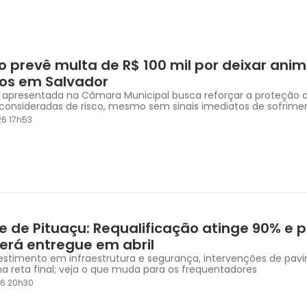
to prevê multa de R$ 100 mil por deixar ani
los em Salvador
 apresentada na Câmara Municipal busca reforçar a proteção a
 consideradas de risco, mesmo sem sinais imediatos de sofrime
6 17h53
e de Pituaçu: Requalificação atinge 90% e p
será entregue em abril
stimento em infraestrutura e segurança, intervenções de pa
a reta final; veja o que muda para os frequentadores
26 20h30