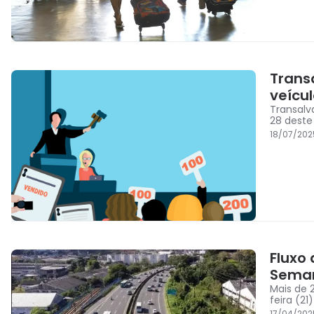
Trans
veícu
Transalv
28 deste
18/07/202
Fluxo
Sema
Mais de 
feira (21)
17/04/202