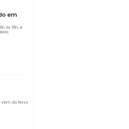
ado em
8h às 19h, e
lela;
 e vem do Novo