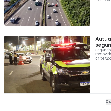
Autua
segun
Segundo 
removido
04/03/202
Ca