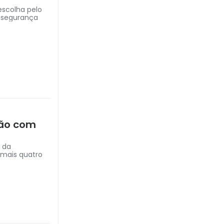
escolha pelo
 segurança
hão com
a da
 mais quatro