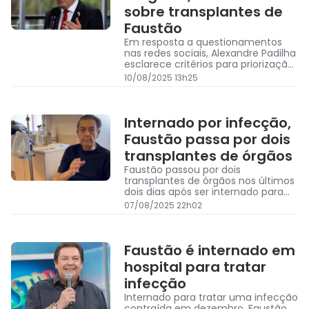
sobre transplantes de
Faustão
Em resposta a questionamentos
nas redes sociais, Alexandre Padilha
esclarece critérios para priorização
na fila de transplantes e nega
10/08/2025 13h25
irregularidades no caso Faustão
Internado por infecção,
Faustão passa por dois
transplantes de órgãos
Faustão passou por dois
transplantes de órgãos nos últimos
dois dias após ser internado para
tratar uma infecção
07/08/2025 22h02
Faustão é internado em
hospital para tratar
infecção
Internado para tratar uma infecção
contraída em dezembro, Faustão