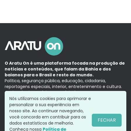
O Aratu On é uma plataforma focada na produção de
notícias e conteúdos, que falam da Bahia e dos
baianos para o Brasil e resto do mundo.
Política, segurança pública, educação, cidadania,
reportagens especiais, interior, entretenimento e cultura.
Aqui, tudo vira notícia e a notícia é no tempo presente,
com a credibilidade do
Grupo Aratu.
Nós utilizamos cookies para aprimorar e
Grupo Aratu
Política de privacidade
Anuncie conosco
personalizar a sua experiência em
nosso site. Ao continuar navegando,
você concorda em contribuir para os
FECHAR
dados estatísticos de melhoria.
Siga-nos
Conheça nossa
Política de