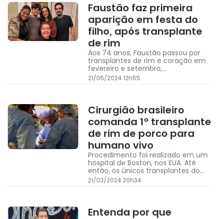
Faustão faz primeira
aparição em festa do
filho, após transplante
de rim
Aos 74 anos, Faustão passou por
transplantes de rim e coração em
fevereiro e setembro,
respectivamente
21/05/2024 12h55
Cirurgião brasileiro
comanda 1° transplante
de rim de porco para
humano vivo
Procedimento foi realizado em um
hospital de Boston, nos EUA. Até
então, os únicos transplantes do
tipo haviam sido feitos em
21/03/2024 20h34
humanos com morte cerebral
Entenda por que