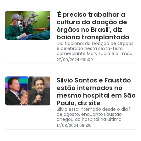
'É preciso trabalhar a
cultura da doação de
órgãos no Brasil', diz
baiana transplantada
Dia Nacional da Doação de Órgãos
é celebrado nesta sexta-feira;
comerciante Mary Lucia e o irmão
foram beneficiados com
27/09/2024 09h00
transplantes de fígado
Silvio Santos e Faustão
estão internados no
mesmo hospital em São
Paulo, diz site
Silvio está internado desde o dia 1º
de agosto, enquanto Faustão
chegou ao hospital na última
quinta-feira (15/8)
17/08/2024 08h20