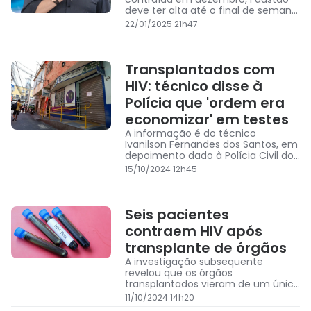
deve ter alta até o final de semana,
segundo informações da família
22/01/2025 21h47
Transplantados com
HIV: técnico disse à
Polícia que 'ordem era
economizar' em testes
A informação é do técnico
Ivanilson Fernandes dos Santos, em
depoimento dado à Polícia Civil do
Rio de Janeiro após prisão nesta
15/10/2024 12h45
segunda-feira (14/10)
Seis pacientes
contraem HIV após
transplante de órgãos
A investigação subsequente
revelou que os órgãos
transplantados vieram de um único
doador
11/10/2024 14h20