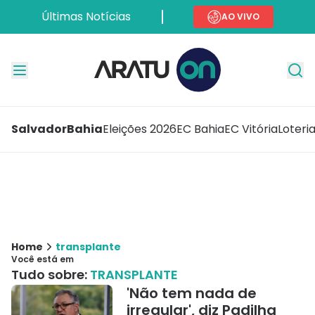
Últimas Notícias
AO VIVO
Salvador
Bahia
Eleições 2026
EC Bahia
EC Vitória
Loteri
Home
transplante
Você está em
Tudo sobre:
TRANSPLANTE
'Não tem nada de
irregular', diz Padilha