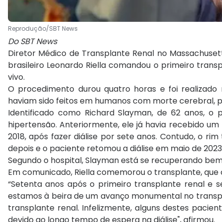
Reprodução/SBT News
Do SBT News
Diretor Médico de Transplante Renal no Massachusett
brasileiro Leonardo Riella comandou o primeiro tran
vivo.
O procedimento durou quatro horas e foi realizado n
haviam sido feitos em humanos com morte cerebral, par
Identificado como Richard Slayman, de 62 anos, o pa
hipertensão. Anteriormente, ele já havia recebido 
2018, após fazer diálise por sete anos. Contudo, o r
depois e o paciente retomou a diálise em maio de 2023
Segundo o hospital, Slayman está se recuperando bem
Em comunicado, Riella comemorou o transplante, que 
“Setenta anos após o primeiro transplante renal e
estamos à beira de um avanço monumental no transpla
transplante renal. Infelizmente, alguns destes paci
devido ao longo tempo de espera na diálise", afirmou.