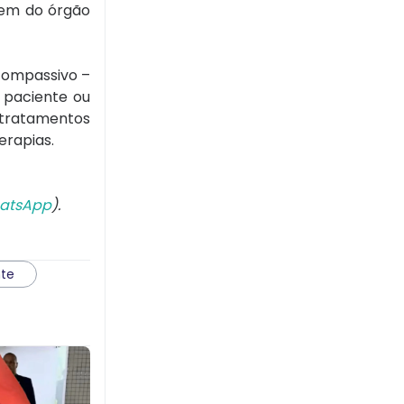
gem do órgão
compassivo –
 paciente ou
tratamentos
erapias.
atsApp
).
nte