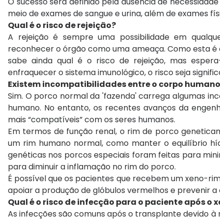
O sucesso será definido pela ausência de necessidade 
meio de exames de sangue e urina, além de exames físi
Qual é o risco de rejeição?
A rejeição é sempre uma possibilidade em qualque
reconhecer o órgão como uma ameaça. Como esta é a
sabe ainda qual é o risco de rejeição, mas esp
enfraquecer o sistema imunológico, o risco seja signifi
Existem incompatibilidades entre o corpo humano 
Sim. O porco normal da 'fazenda' carrega algumas i
humano. No entanto, os recentes avanços da engenha
mais “compatíveis” com os seres humanos.
Em termos de função renal, o rim de porco geneticam
um rim humano normal, como manter o equilíbrio hídr
genéticas nos porcos especiais foram feitas para min
para diminuir a inflamação no rim do porco.
É possível que os pacientes que recebem um xeno-ri
apoiar a produção de glóbulos vermelhos e prevenir a
Qual é o risco de infecção para o paciente após o
As infecções são comuns após o transplante devido à