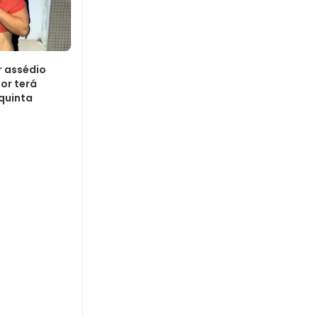
r assédio
or terá
quinta