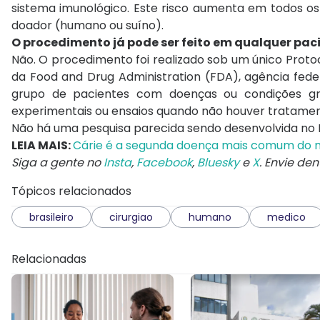
sistema imunológico. Este risco aumenta em todos o
doador (humano ou suíno).
O procedimento já pode ser feito em qualquer pac
Não. O procedimento foi realizado sob um único Prot
da Food and Drug Administration (FDA), agência fede
grupo de pacientes com doenças ou condições gr
experimentais ou ensaios quando não houver tratament
Não há uma pesquisa parecida sendo desenvolvida no B
LEIA MAIS:
Cárie é a segunda doença mais comum do
Siga a gente no
Insta
,
Facebook
,
Bluesky
e
X
. Envie de
Tópicos relacionados
brasileiro
cirurgiao
humano
medico
Relacionadas