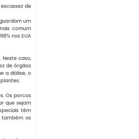
 escassez de
 aguardam um
 mais comum
a 68% nos EUA
 Neste caso,
sez de órgãos
a diálise, o
plantes.
s. Os porcos
ar que sejam
speciais têm
os também os