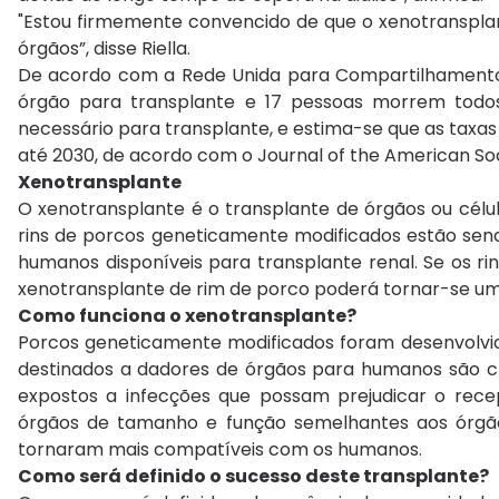
"Estou firmemente convencido de que o xenotranspla
órgãos”, disse Riella.
De acordo com a Rede Unida para Compartilhamento
órgão para transplante e 17 pessoas morrem tod
necessário para transplante, e estima-se que as taxa
até 2030, de acordo com o Journal of the American So
Xenotransplante
O xenotransplante é o transplante de órgãos ou cél
rins de porcos geneticamente modificados estão sendo
humanos disponíveis para transplante renal. Se os r
xenotransplante de rim de porco poderá tornar-se u
Como funciona o xenotransplante?
Porcos geneticamente modificados foram desenvolvi
destinados a dadores de órgãos para humanos são cri
expostos a infecções que possam prejudicar o rec
órgãos de tamanho e função semelhantes aos órgã
tornaram mais compatíveis com os humanos.
Como será definido o sucesso deste transplante?