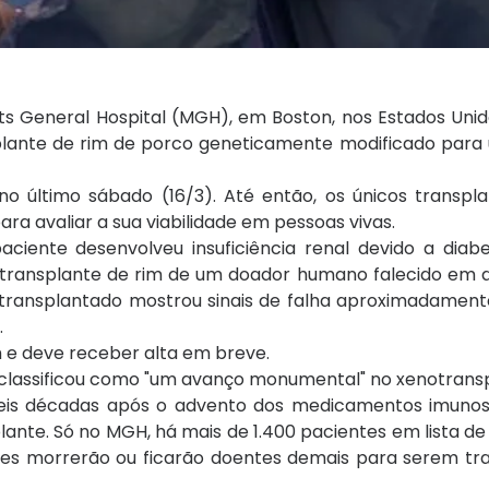
s General Hospital (MGH), em Boston, nos Estados Unid
splante de rim de porco geneticamente modificado para
o último sábado (16/3). Até então, os únicos transpla
a avaliar a sua viabilidade em pessoas vivas.
ciente desenvolveu insuficiência renal devido a diabe
um transplante de rim de um doador humano falecido em
im transplantado mostrou sinais de falha aproximadamen
.
 e deve receber alta em breve.
classificou como "um avanço monumental" no xenotransp
 seis décadas após o advento dos medicamentos imunos
nte. Só no MGH, há mais de 1.400 pacientes em lista de
entes morrerão ou ficarão doentes demais para serem tr