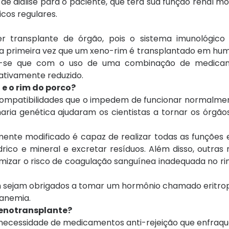
de diálise para o paciente, que terá sua função renal m
cos regulares.
r transplante de órgão, pois o sistema imunológic
 primeira vez que um xeno-rim é transplantado em hum
era-se que com o uso de uma combinação de medica
cativamente reduzido.
e o rim do porco?
ncompatibilidades que o impedem de funcionar normalme
ria genética ajudaram os cientistas a tornar os órgão
ente modificado é capaz de realizar todas as funções e
ico e mineral e excretar resíduos. Além disso, outras 
imizar o risco de coagulação sanguínea inadequada no r
m sejam obrigados a tomar um hormônio chamado eritrop
 anemia.
 xenotransplante?
 necessidade de medicamentos anti-rejeição que enfraq