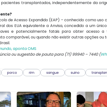
s pacientes transplantados, independentemente da ori
iente?
ocolo de Acesso Expandido (EAP) – conhecido como uso 
ral dos EUA equivalente a Anvisa, concedido a um único
aves e potencialmente fatais para obter acesso a 
o comparável, ou quando não existir outras opções ou t
rasil.
 mundo, aponta OMS
núncia ou sugestão de pauta para (71) 99940 – 7440 (
Wh
porco
rim
sangue
suino
transpla