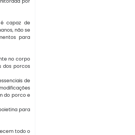
onitorada por
o é capaz de
anos, não se
mentos para
nte no corpo
s dos porcos
ssenciais de
modificações
im do porco e
oietina para
uecem todo o