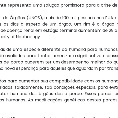
nte representa uma solução promissora para a crise de
 de Órgãos (UNOS), mais de 100 mil pessoas nos EUA
os os dias à espera de um órgão. Um rim é o órgão
s de doença renal em estágio terminal aumentem de 29 
ciety of Nephrology.
ulas de uma espécie diferente da humana para humanos.
 avaliados para tentar amenizar a significativa escas
ins de porco puderem ter um desempenho melhor do que 
ma nova esperança para aqueles que aguardam por trans
dos para aumentar sua compatibilidade com os humano
ados isoladamente, sob condições especiais, para evit
eptor humano dos órgãos desse porco. Esses porcos e
os humanos. As modificações genéticas destes porc