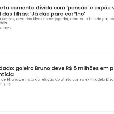
ta comenta dívida com 'pensão' e expõe 
 das filhas: 'Já dão para car*lho'
 Santos, uma das filhas do ex-jogador, rebateu a fala do pai, a
iais
4 12h23
idado: goleiro Bruno deve R$ 5 milhões em 
ntícia
, de 14 anos, é fruto da relação do atleta com a ex-modelo Eliz
4 18h16