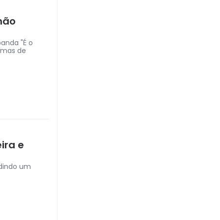
não
anda "É o
lemas de
ira e
edindo um