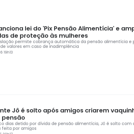
anciona lei do 'Pix Pensão Alimentícia' e am
as de proteção às mulheres
islação permite cobrança automática da pensão alimentícia e 
 de valores em caso de inadimplência
6 19h13
nte Jô é solto após amigos criarem vaquin
 pensão
co dias detido por dívida de pensão alimentícia, Jô é solto com
 feita por amigos