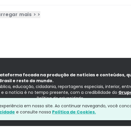
rregar mais > >
lataforma focada na produção de notícias e conteúdos, q
Brasil e resto do mundo.
ública, educação, cidadania, reportagens especiais, interior, ent
ia e a notícia é no tempo presente, com a credibilidade do
Grupo
Política de privacidade
a experiência em nosso site. Ao continuar navegando, você conc
acidade
e consulte nossa
Política de Cookies.