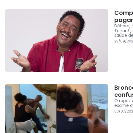
Compa
pagar
Débora, 
Tchan!",
saúde de
23/09/202
Bronc
confu
O rapaz 
exame de
03/07/202