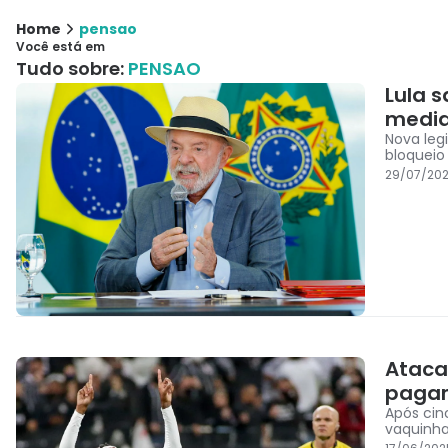
Home
pensao
Você está em
Tudo sobre:
PENSAO
Lula s
medid
Nova leg
bloqueio
29/07/202
Ataca
pagar
Após cin
vaquinha