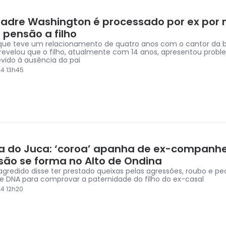
dre Washington é processado por ex por 
 pensão a filho
que teve um relacionamento de quatro anos com o cantor da b
 revelou que o filho, atualmente com 14 anos, apresentou prob
vido à ausência do pai
4 13h45
a do Juca: ‘coroa’ apanha de ex-companhe
são se forma no Alto de Ondina
agredido disse ter prestado queixas pelas agressões, roubo e p
 DNA para comprovar a paternidade do filho do ex-casal
4 12h20