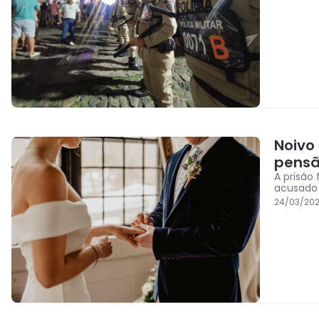
Noivo
pensã
A prisão
acusado
24/03/202