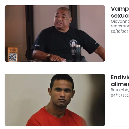
Vampe
sexual
Giovanna
redes soc
30/10/202
Endiv
alime
Bruninho
04/10/202