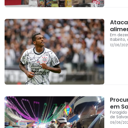
Ataca
alime
Em dezem
Itabirito
12/06/202
Procu
em Sa
Foragido 
de Salva
09/06/20