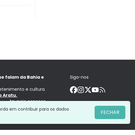
ue falam da Bahia e
Siga-nos
retenimento e cultura.
 Aratu.
Anuncie conosco
orda em contribuir para os dados
FECHAR