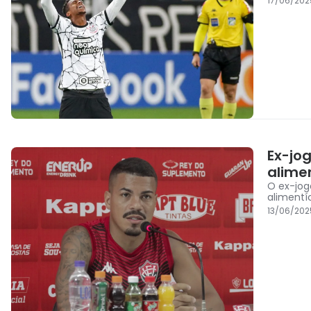
17/06/202
Ex-jo
alimen
O ex-jog
alimentíc
13/06/202