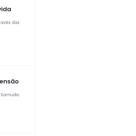
vida
través das
pensão
a Samudio