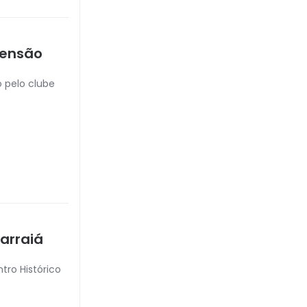
pensão
 pelo clube
arraiá
tro Histórico