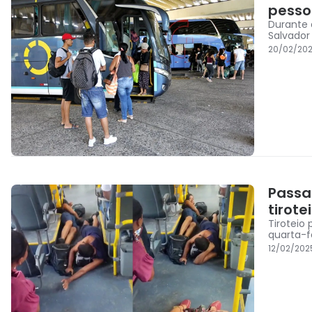
pesso
Durante 
Salvador
20/02/202
Passa
tirote
Tiroteio
quarta-f
12/02/202