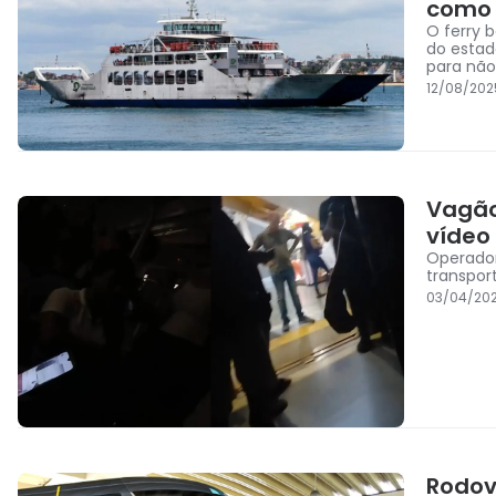
como e
O ferry 
do estad
para não 
12/08/202
Vagão
vídeo
Operador
transpor
03/04/202
Rodov