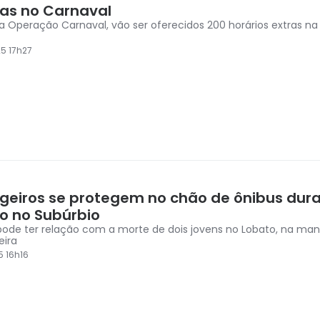
as no Carnaval
a Operação Carnaval, vão ser oferecidos 200 horários extras na 
5 17h27
geiros se protegem no chão de ônibus dur
io no Subúrbio
 pode ter relação com a morte de dois jovens no Lobato, na ma
eira
5 16h16