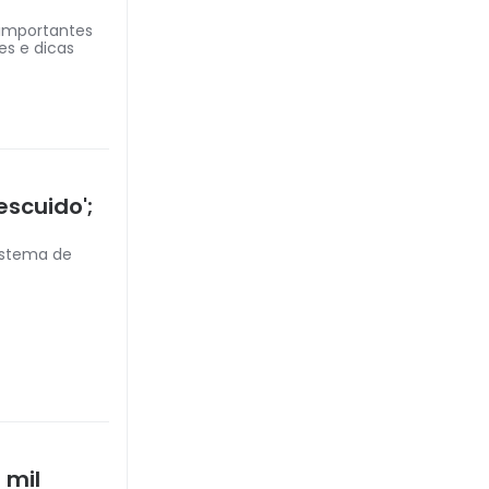
 importantes
es e dicas
escuido';
sistema de
 mil