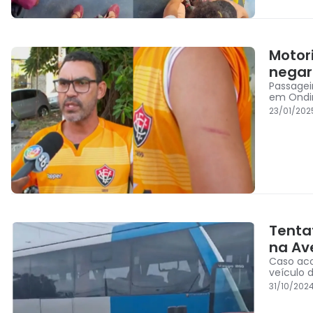
Motor
negar
Passagei
em Ondi
23/01/202
Tenta
na Av
Caso acontec
veículo 
31/10/202