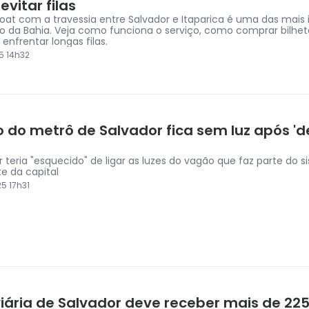
vitar filas
boat com a travessia entre Salvador e Itaparica é uma das mais
o da Bahia. Veja como funciona o serviço, como comprar bilhet
enfrentar longas filas.
5 14h32
 do metrô de Salvador fica sem luz após 'd
 teria "esquecido" de ligar as luzes do vagão que faz parte do 
te da capital
5 17h31
iária de Salvador deve receber mais de 225