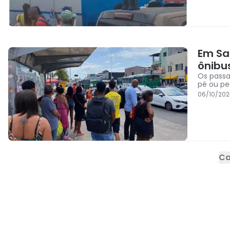
Em Sa
ônibu
Os passa
pé ou pe
06/10/202
Ca