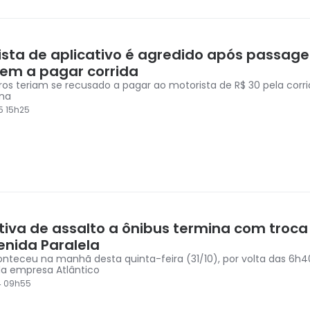
ista de aplicativo é agredido após passage
em a pagar corrida
ros teriam se recusado a pagar ao motorista de R$ 30 pela corri
na
5 15h25
tiva de assalto a ônibus termina com troca 
enida Paralela
eu na manhã desta quinta-feira (31/10), por volta das 6h40, em um
da empresa Atlântico
4 09h55