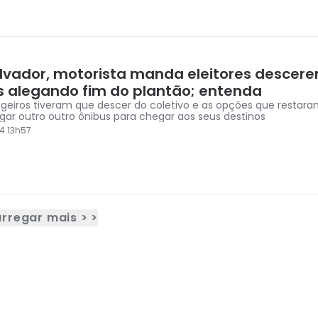
lvador, motorista manda eleitores descer
s alegando fim do plantão; entenda
geiros tiveram que descer do coletivo e as opções que restaram
gar outro outro ônibus para chegar aos seus destinos
4 13h57
rregar mais > >