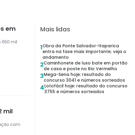
os em
Mais lidas
 650 mil
Obra da Ponte Salvador-Itaparica
1
entra na fase mais importante; veja o
andamento
Caminhonete de luxo bate em portão
2
de casa e poste no Rio Vermelho
Mega-Sena hoje: resultado do
3
concurso 3041 e números sorteados
Lotofácil hoje: resultado do concurso
4
3755 e números sorteados
 mil
eração com