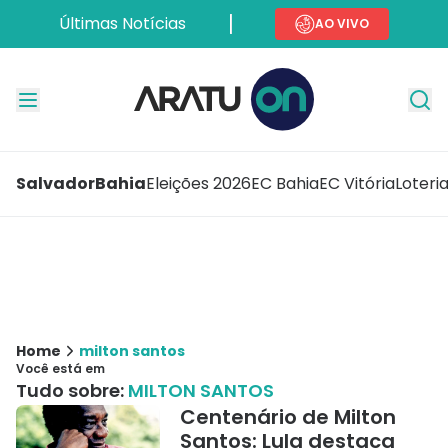
Últimas Notícias
AO VIVO
Salvador
Bahia
Eleições 2026
EC Bahia
EC Vitória
Loteri
Home
milton santos
Você está em
Tudo sobre:
MILTON SANTOS
Centenário de Milton
Santos: Lula destaca