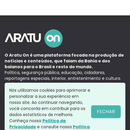
O Aratu On é uma plataforma focada na produção de
notícias e conteúdos, que falam da Bahia e dos
baianos para o Brasil e resto do mundo.
Política, segurança pública, educação, cidadania,
reportagens especiais, interior, entretenimento e cultura.
Aqui, tudo vira notícia e a notícia é no tempo presente,
com a credibilidade do
Grupo Aratu.
Nós utilizamos cookies para aprimorar e
Grupo Aratu
Política de privacidade
Anuncie conosco
personalizar a sua experiência em
nosso site. Ao continuar navegando,
você concorda em contribuir para os
FECHAR
dados estatísticos de melhoria.
Siga-nos
Conheça nossa
Política de
Privacidade
e consulte nossa
Política