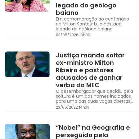
legado do geólogo
baiano
Em comemoração ao centenário
de Milton Santos: Lula destaca
legado do geólogo baiano
03/05/2026 19h30
Justiça manda soltar
ex-ministro Milton
Ribeiro e pastores
acusados de ganhar
verba do MEC
O desembargador que decidiu pela
soltura é um dos nomes indicados
para uma das duas vagas abertas
no Superior Tribunal de Justiça
23/06/2022 14h33
(STJ).
“Nobel” na Geografia e
perseguido pela