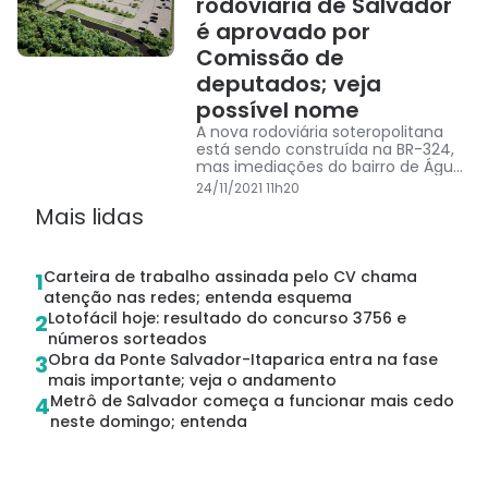
rodoviária de Salvador
é aprovado por
Comissão de
deputados; veja
possível nome
A nova rodoviária soteropolitana
está sendo construída na BR-324,
mas imediações do bairro de Águas
Claras. A obra está orçada em R$
24/11/2021 11h20
120 milhões
Mais lidas
Carteira de trabalho assinada pelo CV chama
1
atenção nas redes; entenda esquema
Lotofácil hoje: resultado do concurso 3756 e
2
números sorteados
Obra da Ponte Salvador-Itaparica entra na fase
3
mais importante; veja o andamento
Metrô de Salvador começa a funcionar mais cedo
4
neste domingo; entenda