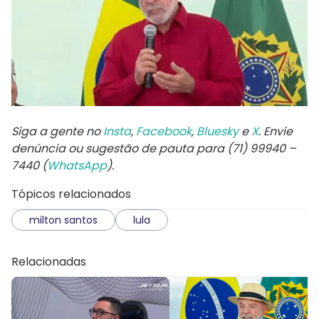
Siga a gente no
Insta
,
Facebook
,
Bluesky
e
X
. Envie
denúncia ou sugestão de pauta para (71) 99940 –
7440 (
WhatsApp
).
Tópicos relacionados
milton santos
lula
Relacionadas