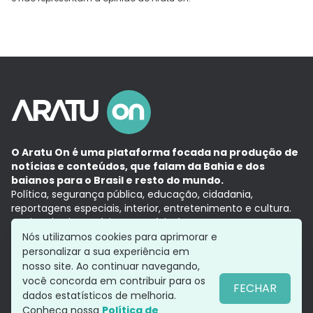
O Aratu On é uma plataforma focada na produção de
notícias e conteúdos, que falam da Bahia e dos
baianos para o Brasil e resto do mundo.
Política, segurança pública, educação, cidadania,
reportagens especiais, interior, entretenimento e cultura.
Aqui, tudo vira notícia e a notícia é no tempo presente,
com a credibilidade do
Grupo Aratu.
Nós utilizamos cookies para aprimorar e
Grupo Aratu
Política de privacidade
Anuncie conosco
personalizar a sua experiência em
nosso site. Ao continuar navegando,
você concorda em contribuir para os
FECHAR
dados estatísticos de melhoria.
Siga-nos
Conheça nossa
Política de