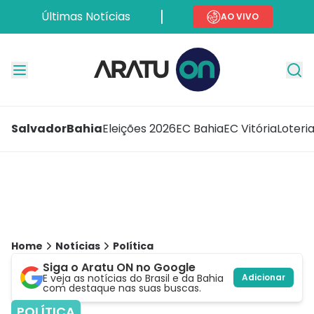
Últimas Notícias
AO VIVO
Salvador
Bahia
Eleições 2026
EC Bahia
EC Vitória
Loteri
Home
Notícias
Política
Siga o Aratu ON no Google
E veja as notícias do Brasil e da Bahia
Adicionar
com destaque nas suas buscas.
POLÍTICA