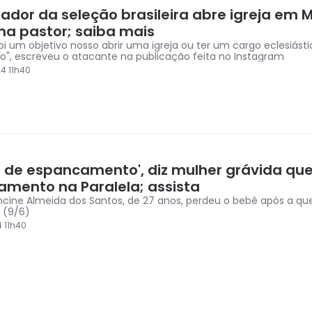
gador da seleção brasileira abre igreja em 
rna pastor; saiba mais
oi um objetivo nosso abrir uma igreja ou ter um cargo eclesiást
o", escreveu o atacante na publicação feita no Instagram
4 11h40
s de espancamento', diz mulher grávida que
amento na Paralela; assista
ancine Almeida dos Santos, de 27 anos, perdeu o bebê após a qu
 (9/6)
4 11h40