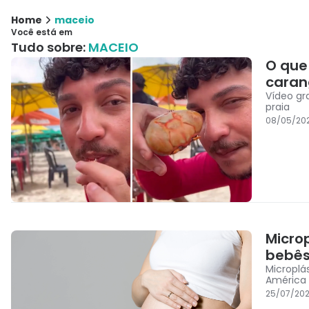
Home
maceio
Você está em
Tudo sobre:
MACEIO
O que
caran
Vídeo gr
praia
08/05/202
Micro
bebês
Microplá
América 
25/07/20