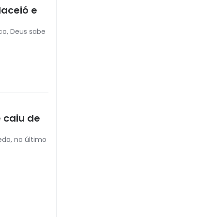
Maceió e
ico, Deus sabe
 caiu de
eda, no último