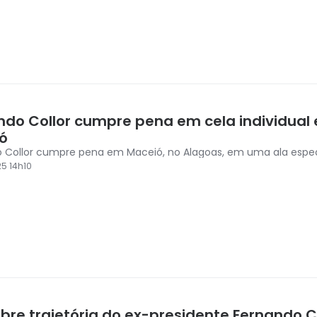
ndo Collor cumpre pena em cela individual
ó
 Collor cumpre pena em Maceió, no Alagoas, em uma ala espec
5 14h10
bre trajetória do ex-presidente Fernando Co