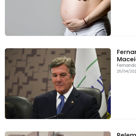
Ferna
Macei
Fernando
25/04/202
Relem