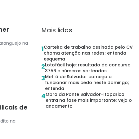
mer
Mais lidas
aranguejo na
Carteira de trabalho assinada pelo CV
1
chama atenção nas redes; entenda
esquema
Lotofácil hoje: resultado do concurso
2
3756 e números sorteados
Metrô de Salvador começa a
3
funcionar mais cedo neste domingo;
entenda
Obra da Ponte Salvador-Itaparica
4
entra na fase mais importante; veja o
licais de
andamento
dito na