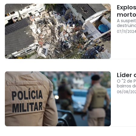
Explo
morto
A suspei
destruin
07/11/202
Líder
O "2 de 
bairros d
06/08/202