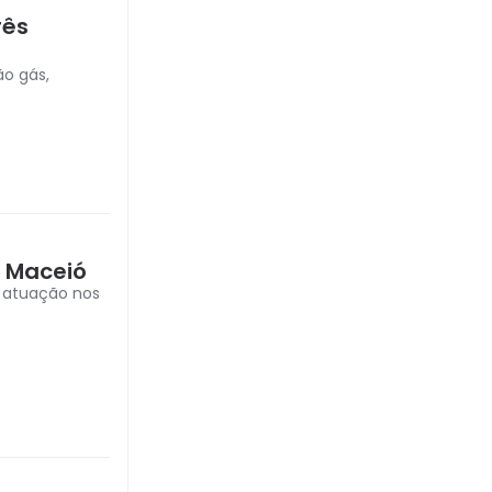
rês
ão gás,
m Maceió
 atuação nos