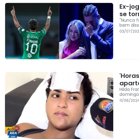
Ex-jo
se to
"Nunca f
bem diss
03/07/202
'Hora
apart
Hilda Fr
domingo
11/06/202