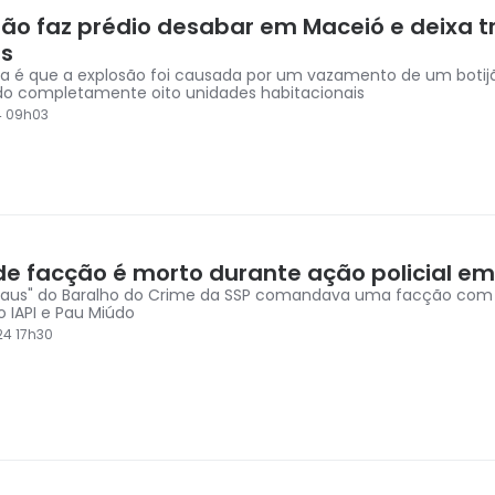
são faz prédio desabar em Maceió e deixa t
s
ta é que a explosão foi causada por um vazamento de um botij
do completamente oito unidades habitacionais
4 09h03
 de facção é morto durante ação policial e
Paus" do Baralho do Crime da SSP comandava uma facção com
o IAPI e Pau Miúdo
4 17h30