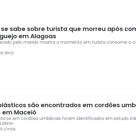
 se sabe sobre turista que morreu após co
guejo em Alagoas
avado pelo marido mostra o momento em turista consome o c
6 16h12
plásticos são encontrados em cordões umbi
 em Maceió
sticos em cordões umbilicais foram identificados em estudo iné
Latina
25 07h58