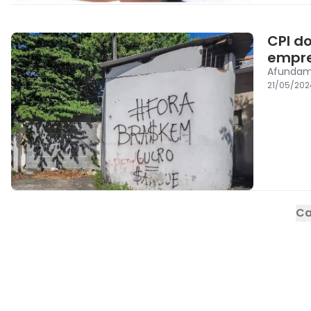
CPI d
empre
Afundame
21/05/202
Ca