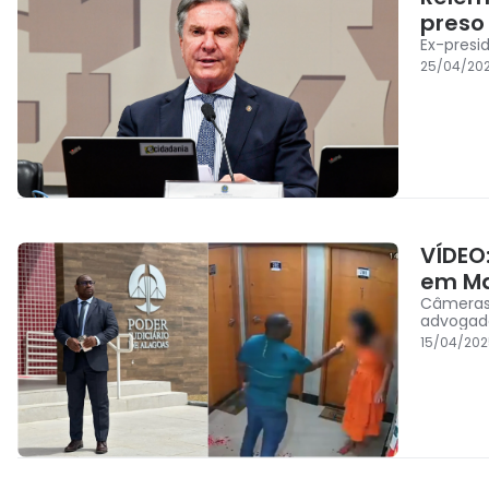
preso
Ex-presi
25/04/202
VÍDEO
em Ma
Câmeras
advogad
15/04/20