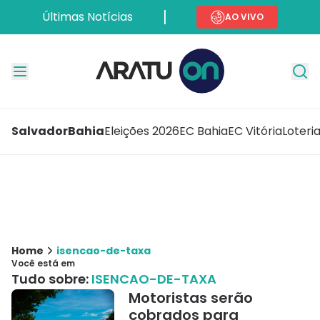
Últimas Notícias
AO VIVO
Salvador
Bahia
Eleições 2026
EC Bahia
EC Vitória
Loteri
Home
isencao-de-taxa
Você está em
Tudo sobre:
ISENCAO-DE-TAXA
Motoristas serão
cobrados para