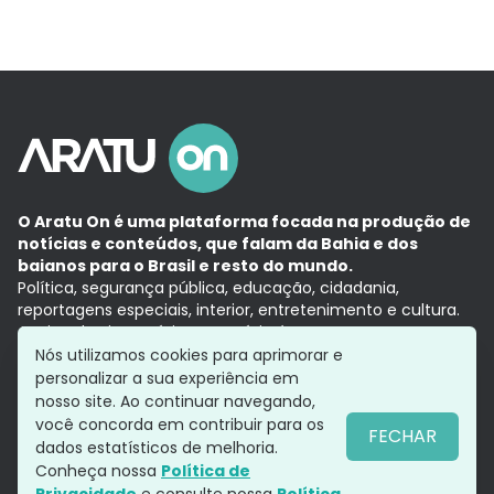
O Aratu On é uma plataforma focada na produção de
notícias e conteúdos, que falam da Bahia e dos
baianos para o Brasil e resto do mundo.
Política, segurança pública, educação, cidadania,
reportagens especiais, interior, entretenimento e cultura.
Aqui, tudo vira notícia e a notícia é no tempo presente,
com a credibilidade do
Grupo Aratu.
Nós utilizamos cookies para aprimorar e
Grupo Aratu
Política de privacidade
Anuncie conosco
personalizar a sua experiência em
nosso site. Ao continuar navegando,
você concorda em contribuir para os
FECHAR
dados estatísticos de melhoria.
Siga-nos
Conheça nossa
Política de