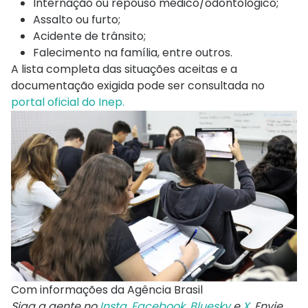
Internação ou repouso médico/odontológico;
Assalto ou furto;
Acidente de trânsito;
Falecimento na família, entre outros.
A lista completa das situações aceitas e a
documentação exigida pode ser consultada no
portal oficial do Inep.
Com informações da Agência Brasil
Siga a gente no
Insta
,
Facebook
,
Bluesky
e
X
. Envie