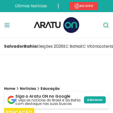
Últimas Notícias
AO VIVO
Salvador
Bahia
Eleições 2026
EC Bahia
EC Vitória
Loteri
Home
Notícias
Educação
Siga o Aratu ON no Google
E veja as notícias do Brasil e da Bahia
Adicionar
com destaque nas suas buscas.
EDUCAÇÃO