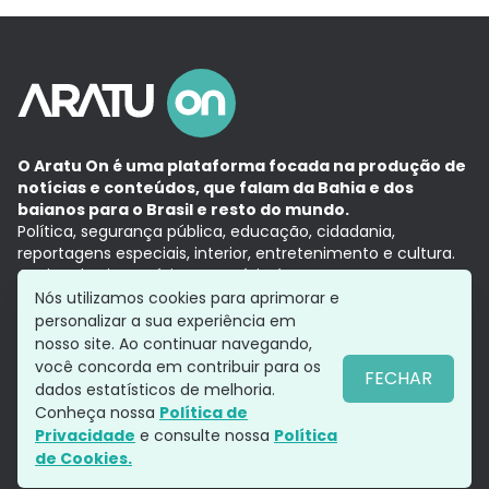
O Aratu On é uma plataforma focada na produção de
notícias e conteúdos, que falam da Bahia e dos
baianos para o Brasil e resto do mundo.
Política, segurança pública, educação, cidadania,
reportagens especiais, interior, entretenimento e cultura.
Aqui, tudo vira notícia e a notícia é no tempo presente,
com a credibilidade do
Grupo Aratu.
Nós utilizamos cookies para aprimorar e
Grupo Aratu
Política de privacidade
Anuncie conosco
personalizar a sua experiência em
nosso site. Ao continuar navegando,
você concorda em contribuir para os
FECHAR
dados estatísticos de melhoria.
Siga-nos
Conheça nossa
Política de
Privacidade
e consulte nossa
Política
de Cookies.