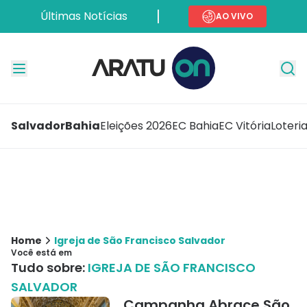
Últimas Notícias
AO VIVO
Salvador
Bahia
Eleições 2026
EC Bahia
EC Vitória
Loteri
Home
Igreja de São Francisco Salvador
Você está em
Tudo sobre:
IGREJA DE SÃO FRANCISCO
SALVADOR
Campanha Abrace São