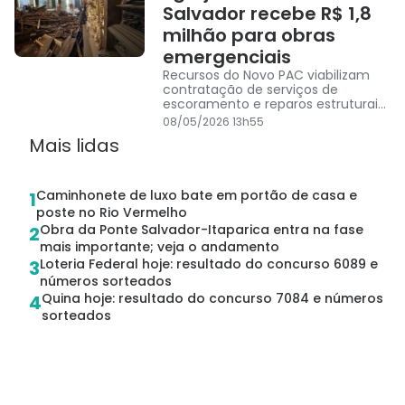
Salvador recebe R$ 1,8
milhão para obras
emergenciais
Recursos do Novo PAC viabilizam
contratação de serviços de
escoramento e reparos estruturais
no templo do Pelourinho; contrato
08/05/2026 13h55
foi firmado por dispensa de
Mais lidas
licitação após acidente fatal em
fevereiro
Caminhonete de luxo bate em portão de casa e
1
poste no Rio Vermelho
Obra da Ponte Salvador-Itaparica entra na fase
2
mais importante; veja o andamento
Loteria Federal hoje: resultado do concurso 6089 e
3
números sorteados
Quina hoje: resultado do concurso 7084 e números
4
sorteados