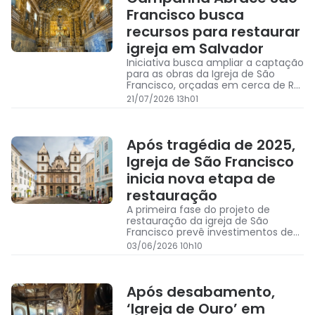
Francisco busca
recursos para restaurar
igreja em Salvador
Iniciativa busca ampliar a captação
para as obras da Igreja de São
Francisco, orçadas em cerca de R$
61 milhões; hotel, loja, cafeteria e
21/07/2026 13h01
doações estão entre as
alternativas para gerar recursos
Após tragédia de 2025,
Igreja de São Francisco
inicia nova etapa de
restauração
A primeira fase do projeto de
restauração da igreja de São
Francisco prevê investimentos de
R$ 34,7 milhões, com execução
03/06/2026 10h10
estimada em 34 meses.
Após desabamento,
‘Igreja de Ouro’ em