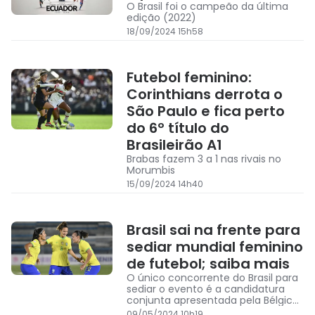
O Brasil foi o campeão da última
edição (2022)
18/09/2024 15h58
Futebol feminino:
Corinthians derrota o
São Paulo e fica perto
do 6º título do
Brasileirão A1
Brabas fazem 3 a 1 nas rivais no
Morumbis
15/09/2024 14h40
Brasil sai na frente para
sediar mundial feminino
de futebol; saiba mais
O único concorrente do Brasil para
sediar o evento é a candidatura
conjunta apresentada pela Bélgica,
Holanda e Alemanha.
09/05/2024 10h19