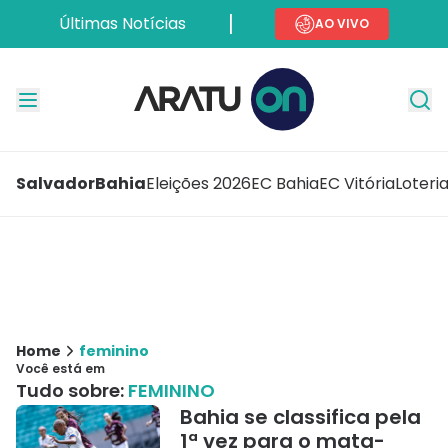
Últimas Notícias
AO VIVO
Salvador
Bahia
Eleições 2026
EC Bahia
EC Vitória
Loteri
Home
feminino
Você está em
Tudo sobre:
FEMININO
Bahia se classifica pela
1ª vez para o mata-