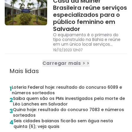
Casa da Mulher
Brasileira reúne serviços
especializados para o
público feminino em
Salvador
O equipamento é o primeiro do
tipo construído na Bahia e reúne
em um único local serviços
especializados de órgãos
19/12/2023 12h07
vinculados à rede de proteção.
Carregar mais > >
Mais lidas
Loteria Federal hoje: resultado do concurso 6089 e
1
números sorteados
Saiba quem são os PMs investigados pela morte de
2
Léo Lanches em Salvador
Quina hoje: resultado do concurso 7083 e números
3
sorteados
Seis cidades baianas ficarão sem água nesta
4
quinta (6); veja quais