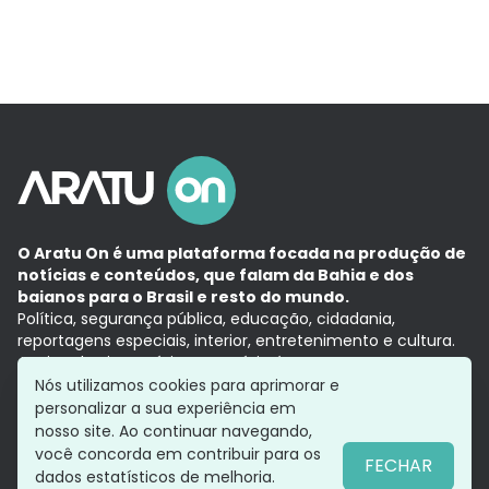
O Aratu On é uma plataforma focada na produção de
notícias e conteúdos, que falam da Bahia e dos
baianos para o Brasil e resto do mundo.
Política, segurança pública, educação, cidadania,
reportagens especiais, interior, entretenimento e cultura.
Aqui, tudo vira notícia e a notícia é no tempo presente,
com a credibilidade do
Grupo Aratu.
Nós utilizamos cookies para aprimorar e
Grupo Aratu
Política de privacidade
Anuncie conosco
personalizar a sua experiência em
nosso site. Ao continuar navegando,
você concorda em contribuir para os
FECHAR
dados estatísticos de melhoria.
Siga-nos