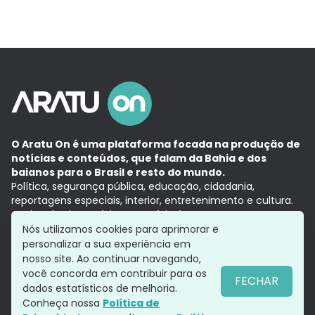
O Aratu On é uma plataforma focada na produção de
notícias e conteúdos, que falam da Bahia e dos
baianos para o Brasil e resto do mundo.
Política, segurança pública, educação, cidadania,
reportagens especiais, interior, entretenimento e cultura.
Aqui, tudo vira notícia e a notícia é no tempo presente,
com a credibilidade do
Grupo Aratu.
Nós utilizamos cookies para aprimorar e
Grupo Aratu
Política de privacidade
Anuncie conosco
personalizar a sua experiência em
nosso site. Ao continuar navegando,
você concorda em contribuir para os
FECHAR
dados estatísticos de melhoria.
Siga-nos
Conheça nossa
Política de