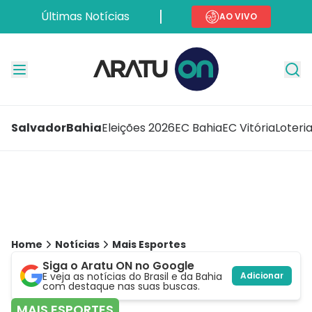
Últimas Notícias
AO VIVO
Salvador
Bahia
Eleições 2026
EC Bahia
EC Vitória
Loteri
Home
Notícias
Mais Esportes
Siga o Aratu ON no Google
E veja as notícias do Brasil e da Bahia
Adicionar
com destaque nas suas buscas.
MAIS ESPORTES