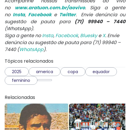
A
companhe nossas transmissões ao vivo
no
www.aratuon.com.br/aovivo
. Siga a gente
no
Insta
,
Facebook
e
Twitter
. Envie denúncia ou
sugestão de pauta para
(71) 99940 – 7440
(WhatsApp).
Siga a gente no
Insta
,
Facebook
,
Bluesky
e
X
. Envie
denúncia ou sugestão de pauta para (71) 99940 –
7440 (
WhatsApp
).
Tópicos relacionados
2025
america
copa
equador
feminino
Relacionadas