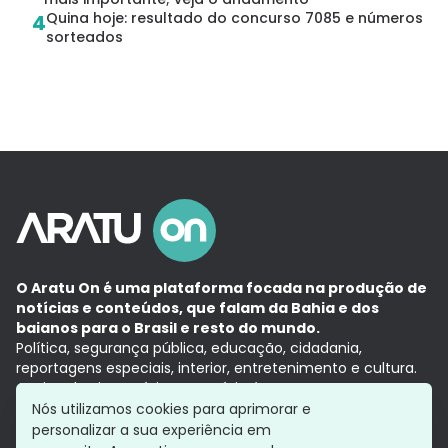
Quina hoje: resultado do concurso 7085 e números
4
sorteados
O Aratu On é uma plataforma focada na produção de
notícias e conteúdos, que falam da Bahia e dos
baianos para o Brasil e resto do mundo.
Política, segurança pública, educação, cidadania,
reportagens especiais, interior, entretenimento e cultura.
Aqui, tudo vira notícia e a notícia é no tempo presente,
com a credibilidade do
Grupo Aratu.
Nós utilizamos cookies para aprimorar e
Grupo Aratu
Política de privacidade
Anuncie conosco
personalizar a sua experiência em