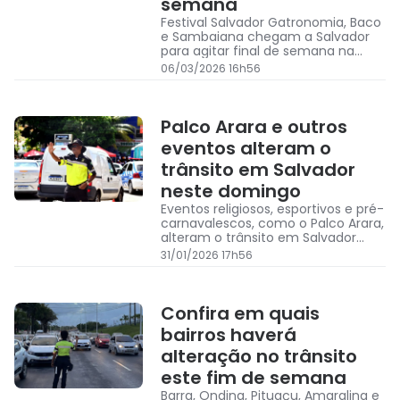
semana
Festival Salvador Gatronomia, Baco
e Sambaiana chegam a Salvador
para agitar final de semana na
capital baiana; confira outros
06/03/2026 16h56
atrações
Palco Arara e outros
eventos alteram o
trânsito em Salvador
neste domingo
Eventos religiosos, esportivos e pré-
carnavalescos, como o Palco Arara,
alteram o trânsito em Salvador
neste domingo (1º); veja onde
31/01/2026 17h56
Confira em quais
bairros haverá
alteração no trânsito
este fim de semana
Barra, Ondina, Pituaçu, Amaralina e