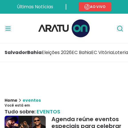
Últimas Notícias
AO VIVO
Salvador
Bahia
Eleições 2026
EC Bahia
EC Vitória
Loteri
Home
eventos
Você está em
Tudo sobre:
EVENTOS
Agenda reúne eventos
especiais para celebrar