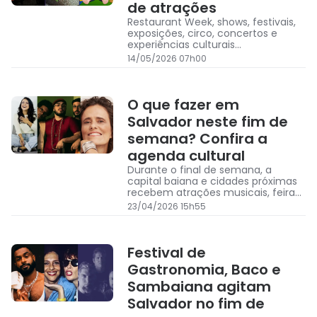
de atrações
Restaurant Week, shows, festivais,
exposições, circo, concertos e
experiências culturais
movimentam Salvador e RMS
14/05/2026 07h00
durante o final de semana
O que fazer em
Salvador neste fim de
semana? Confira a
agenda cultural
Durante o final de semana, a
capital baiana e cidades próximas
recebem atrações musicais, feiras,
espetáculos e celebrações
23/04/2026 15h55
culturais para todos os públicos
Festival de
Gastronomia, Baco e
Sambaiana agitam
Salvador no fim de