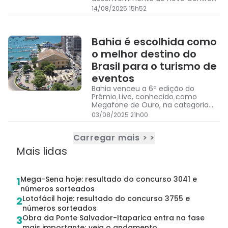
de Convenções em Salvador
14/08/2025 15h52
Bahia é escolhida como
o melhor destino do
Brasil para o turismo de
eventos
Bahia venceu a 6ª edição do
Prêmio Live, conhecido como
Megafone de Ouro, na categoria
Melhor Destino para Eventos do
03/08/2025 21h00
Brasil
Carregar mais > >
Mais lidas
Mega-Sena hoje: resultado do concurso 3041 e
1
números sorteados
Lotofácil hoje: resultado do concurso 3755 e
2
números sorteados
Obra da Ponte Salvador-Itaparica entra na fase
3
mais importante; veja o andamento