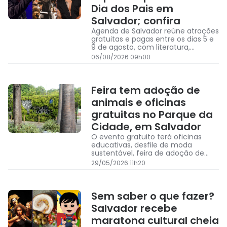
Dia dos Pais em
Salvador; confira
Agenda de Salvador reúne atrações
gratuitas e pagas entre os dias 5 e
9 de agosto, com literatura,
música, teatro e concerto especial
06/08/2026 09h00
de Dia dos Pais
Feira tem adoção de
animais e oficinas
gratuitas no Parque da
Cidade, em Salvador
O evento gratuito terá oficinas
educativas, desfile de moda
sustentável, feira de adoção de
animais e ações voltadas à
29/05/2026 11h20
preservação ambiental e bem-
estar da população.
Sem saber o que fazer?
Salvador recebe
maratona cultural cheia