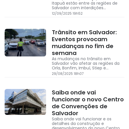
Itapuã estão entre as regiões de
Salvador com interdições
programadas no trânsito
12/09/2025 19h52
Trânsito em Salvador:
Eventos provocam
mudanças no fim de
semana
As mudanças no trânsito em
Salvador vão afetar as regiões da
Orla, Bonfim, Imbuí, Stiep e
Pernambués
29/08/2025 18h07
Saiba onde vai
funcionar o novo Centro
de Convenções de
Salvador
Saiba onde vai funcionar e os
detalhes da construção e
desenvolvimento do novo Centro