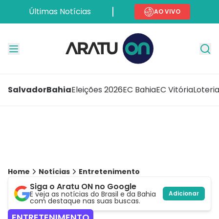
Últimas Notícias
AO VIVO
Salvador
Bahia
Eleições 2026
EC Bahia
EC Vitória
Loteri
Home
Notícias
Entretenimento
Siga o Aratu ON no Google
E veja as notícias do Brasil e da Bahia
Adicionar
com destaque nas suas buscas.
ENTRETENIMENTO