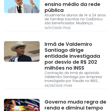
ensino médio da rede
pública
Atualmente alunos de 14 a 24 anos
de famílias inscritas no CadÚnico
são beneficiados. Mudança
custaria mais de R$ 5 bilhões
14/07/2025 17h22
Irmã de Valdemiro
Santiago dirige
entidade investigada
por desvio de R$ 202
milhões no INSS
Contração da irmã do apóstolo
Valdemiro Santiago por empresa
investigada por fraude no INSS
aconteceu após recomendação de
24/06/2025 17h49
empresa de compliance
Governo muda regra de
renda e diminui tempo