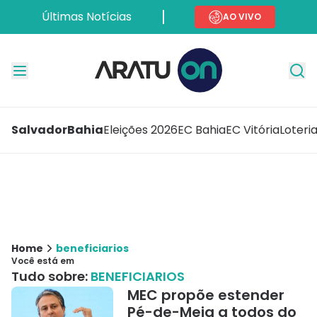
Últimas Notícias
AO VIVO
Salvador
Bahia
Eleições 2026
EC Bahia
EC Vitória
Loteri
Home
beneficiarios
Você está em
Tudo sobre:
BENEFICIARIOS
MEC propõe estender
Pé-de-Meia a todos do