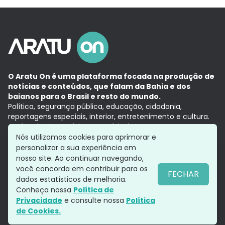
O Aratu On é uma plataforma focada na produção de
notícias e conteúdos, que falam da Bahia e dos
baianos para o Brasil e resto do mundo.
Política, segurança pública, educação, cidadania,
reportagens especiais, interior, entretenimento e cultura.
Aqui, tudo vira notícia e a notícia é no tempo presente,
com a credibilidade do
Grupo Aratu.
Nós utilizamos cookies para aprimorar e
Grupo Aratu
Política de privacidade
Anuncie conosco
personalizar a sua experiência em
nosso site. Ao continuar navegando,
você concorda em contribuir para os
FECHAR
dados estatísticos de melhoria.
Siga-nos
Conheça nossa
Política de
Privacidade
e consulte nossa
Política
de Cookies.