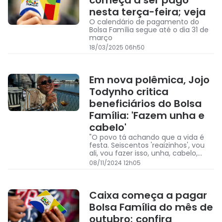
começa a ser pago
nesta terça-feira; veja
O calendário de pagamento do
Bolsa Família segue até o dia 31 de
março
18/03/2025 06h50
Em nova polêmica, Jojo
Todynho critica
beneficiários do Bolsa
Família: 'Fazem unha e
cabelo'
"O povo tá achando que a vida é
festa. Seiscentos 'reaizinhos', vou
ali, vou fazer isso, unha, cabelo,
está todo mundo com bronze em
08/11/2024 12h05
dia, cabelo em dia, lookinho,
cabelinho na régua com auxílio"
Caixa começa a pagar
Bolsa Família do mês de
outubro; confira