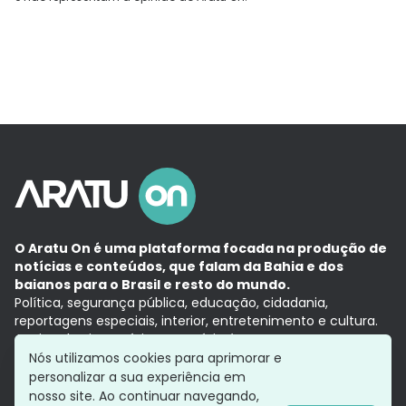
O Aratu On é uma plataforma focada na produção de
notícias e conteúdos, que falam da Bahia e dos
baianos para o Brasil e resto do mundo.
Política, segurança pública, educação, cidadania,
reportagens especiais, interior, entretenimento e cultura.
Aqui, tudo vira notícia e a notícia é no tempo presente,
com a credibilidade do
Grupo Aratu.
Nós utilizamos cookies para aprimorar e
Grupo Aratu
Política de privacidade
Anuncie conosco
personalizar a sua experiência em
nosso site. Ao continuar navegando,