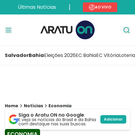
Últimas Notícias
AO VIVO
Salvador
Bahia
Eleições 2026
EC Bahia
EC Vitória
Loteri
Home
Notícias
Economia
Siga o Aratu ON no Google
E veja as notícias do Brasil e da Bahia
Adicionar
com destaque nas suas buscas.
ECONOMIA