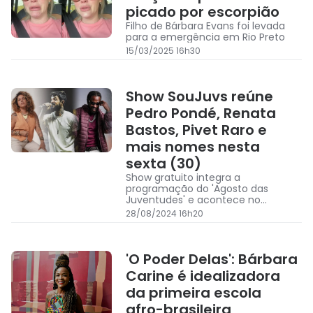
picado por escorpião
Filho de Bárbara Evans foi levada
para a emergência em Rio Preto
15/03/2025 16h30
Show SouJuvs reúne
Pedro Pondé, Renata
Bastos, Pivet Raro e
mais nomes nesta
sexta (30)
Show gratuito integra a
programação do 'Agosto das
Juventudes' e acontece no
Pelourinho, a partir das 17h
28/08/2024 16h20
'O Poder Delas': Bárbara
Carine é idealizadora
da primeira escola
afro-brasileira