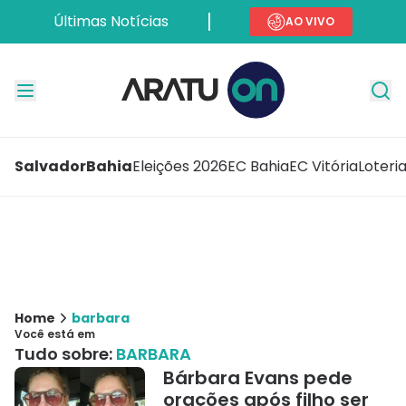
Últimas Notícias
AO VIVO
Salvador
Bahia
Eleições 2026
EC Bahia
EC Vitória
Loteri
Home
barbara
Você está em
Tudo sobre:
BARBARA
Bárbara Evans pede
orações após filho ser