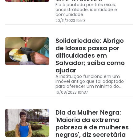
Ela é pautada por três eixos,
ancestralidade, identidade e
comunidade
20/11/2023 15h13
Solidariedade: Abrigo
de Idosos passa por
dificuldades em
Salvador; saiba como
ajudar
A instituição funciona em um
imóvel antigo que foi adaptado
para oferecer um mínimo do
conforto necessário ao
16/08/2023 10h37
acolhimento de quem busca o
local, que tem capacidade para
cuidar de 22 pessoas
Dia da Mulher Negra:
'Maioria da extrema
pobreza é de mulheres
negras', diz secretária