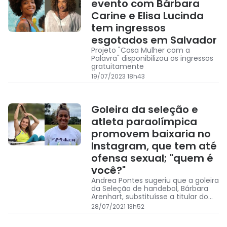
evento com Bárbara
Carine e Elisa Lucinda
tem ingressos
esgotados em Salvador
Projeto "Casa Mulher com a
Palavra" disponibilizou os ingressos
gratuitamente
19/07/2023 18h43
Goleira da seleção e
atleta paraolímpica
promovem baixaria no
Instagram, que tem até
ofensa sexual; "quem é
você?"
Andrea Pontes sugeriu que a goleira
da Seleção de handebol, Bárbara
Arenhart, substituísse a titular do
futebol feminino.
28/07/2021 13h52