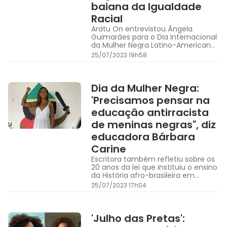
baiana da Igualdade
Racial
Aratu On entrevistou Ângela
Guimarães para o Dia Internacional
da Mulher Negra Latino-Americana
e Caribenha
25/07/2023 19h58
Dia da Mulher Negra:
'Precisamos pensar na
educação antirracista
de meninas negras", diz
educadora Bárbara
Carine
Escritora também refletiu sobre os
20 anos da lei que instituiu o ensino
da História afro-brasileira em
escolas: "houve um avanço, mas
25/07/2023 17h04
muito pequeno"
'Julho das Pretas':