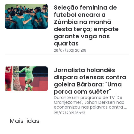
Seleção feminina de
futebol encara a
Zâmbia na manhã
desta terça; empate
garante vaga nas
quartas
26/07/2021 20h39
Jornalista holandês
dispara ofensas contra
goleira Bárbara: "Uma
porca com suéter"
Durante um programa de TV 'De
Oranjezomer', Johan Derksen não
economizou nas palavras contra a
goleira brasileira Bárbara, que
25/07/2021 16h23
falhou no segundo gol da Holanda.
Mais lidas