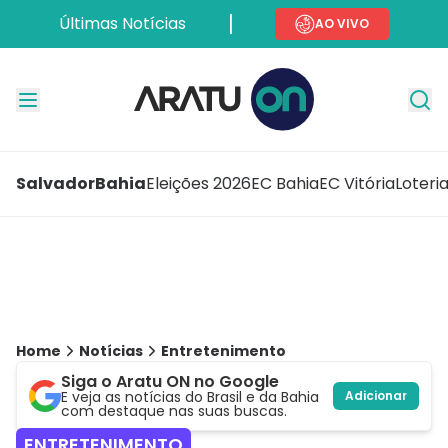
Últimas Notícias
AO VIVO
Salvador
Bahia
Eleições 2026
EC Bahia
EC Vitória
Loteri
Home
Notícias
Entretenimento
Siga o Aratu ON no Google
E veja as notícias do Brasil e da Bahia
Adicionar
com destaque nas suas buscas.
ENTRETENIMENTO