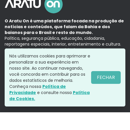
O Aratu On é uma plataforma focada na produção de
notícias e conteúdos, que falam da Bahia e dos
baianos para o Brasil e resto do mundo.
Política, segurança pública, educação, cidadania,
reportagens especiais, interior, entretenimento e cultura.
Aqui, tudo vira notícia e a notícia é no tempo presente,
com a credibilidade do
Grupo Aratu.
Nós utilizamos cookies para aprimorar e
Grupo Aratu
Política de privacidade
Anuncie conosco
personalizar a sua experiência em
nosso site. Ao continuar navegando,
você concorda em contribuir para os
FECHAR
dados estatísticos de melhoria.
Siga-nos
Conheça nossa
Política de
Privacidade
e consulte nossa
Política
de Cookies.