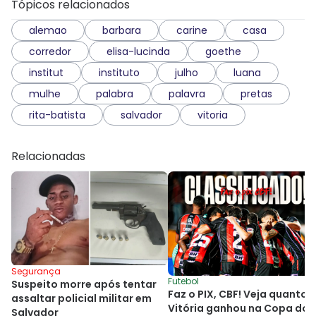
Tópicos relacionados
alemao
barbara
carine
casa
corredor
elisa-lucinda
goethe
institut
instituto
julho
luana
mulhe
palabra
palavra
pretas
rita-batista
salvador
vitoria
Relacionadas
Segurança
Futebol
Suspeito morre após tentar
Faz o PIX, CBF! Veja quanto 
assaltar policial militar em
Vitória ganhou na Copa do
Salvador