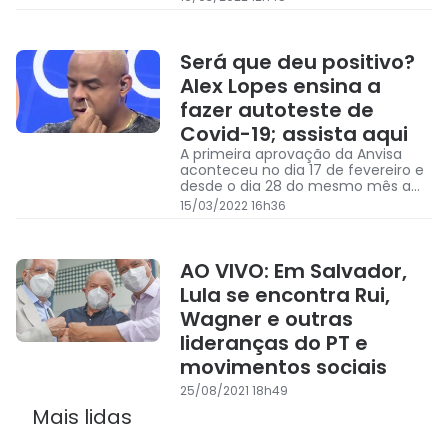
Será que deu positivo?
Alex Lopes ensina a
fazer autoteste de
Covid-19; assista aqui
A primeira aprovação da Anvisa
aconteceu no dia 17 de fevereiro e
desde o dia 28 do mesmo mês a
venda é permitida no Brasil. O
15/03/2022 16h36
produto custa, em média, 70 reais.
AO VIVO: Em Salvador,
Lula se encontra Rui,
Wagner e outras
lideranças do PT e
movimentos sociais
25/08/2021 18h49
Mais lidas