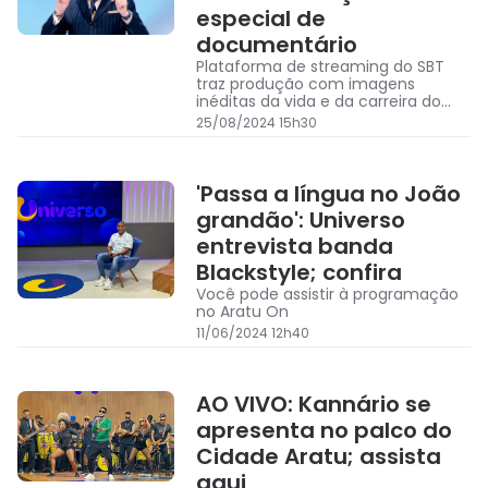
especial de
documentário
Plataforma de streaming do SBT
traz produção com imagens
inéditas da vida e da carreira do
apresentador, morto no último dia
25/08/2024 15h30
17
'Passa a língua no João
grandão': Universo
entrevista banda
Blackstyle; confira
Você pode assistir à programação
no Aratu On
11/06/2024 12h40
AO VIVO: Kannário se
apresenta no palco do
Cidade Aratu; assista
aqui