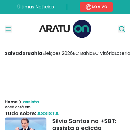
Últimas Notícias
AO VIVO
Salvador
Bahia
Eleições 2026
EC Bahia
EC Vitória
Loteri
Home
assista
Você está em
Tudo sobre:
ASSISTA
Silvio Santos no +SBT:
assista à edição