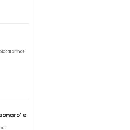
plataformas
lsonaro' e
pel