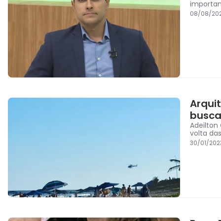
importa
08/08/20
Arqui
busca
Adeilton
volta das
30/01/202