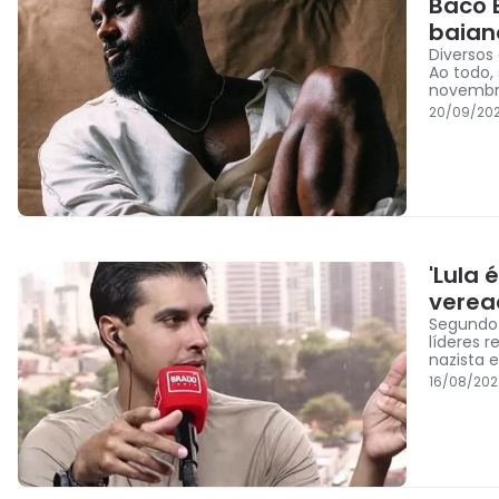
Baco E
baian
Diversos
Ao todo,
novembr
20/09/202
'Lula
verea
Segundo 
líderes 
nazista 
16/08/202