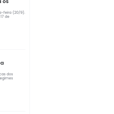
a os
-feira (20/9).
 17 de
ra
cas dos
 regimes