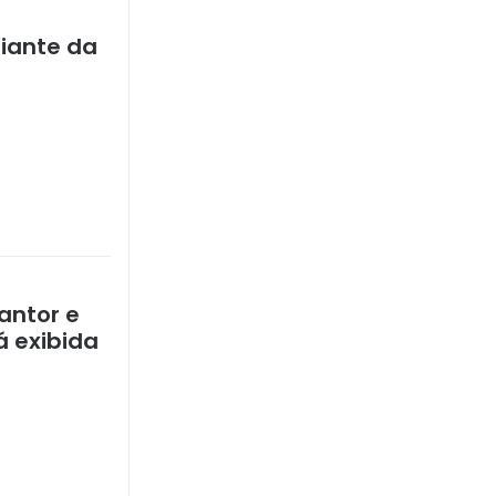
diante da
antor e
á exibida