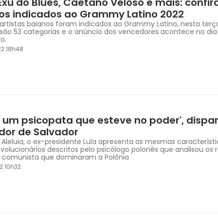
xu do Blues, Caetano Veloso e mais: confir
os indicados ao Grammy Latino 2022
 artistas baianos foram indicados ao Grammy Latino, nesta terça
 são 53 categorias e o anúncio dos vencedores acontece no dia
o.
2 18h48
 é um psicopata que esteve no poder', dispa
dor de Salvador
Aleluia, o ex-presidente Lula apresenta as mesmas característi
revolucionários descritos pelo psicólogo polonês que analisou os
e comunista que dominaram a Polônia
2 10h32