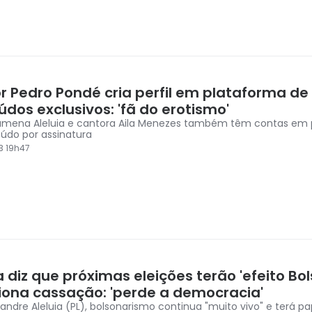
r Pedro Pondé cria perfil em plataforma de
dos exclusivos: 'fã do erotismo'
umena Aleluia e cantora Aila Menezes também têm contas em 
údo por assinatura
3 19h47
a diz que próximas eleições terão 'efeito Bo
iona cassação: 'perde a democracia'
andre Aleluia (PL), bolsonarismo continua "muito vivo" e terá pa