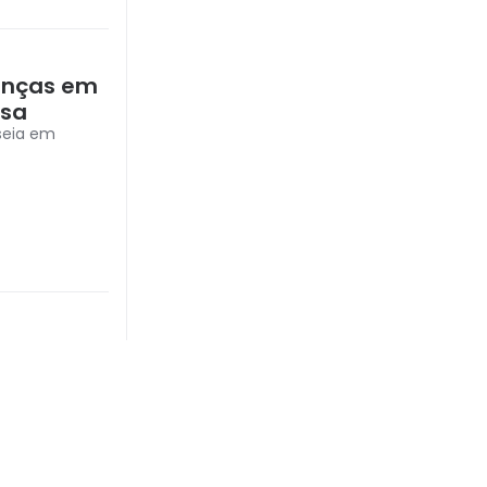
ianças em
isa
seia em