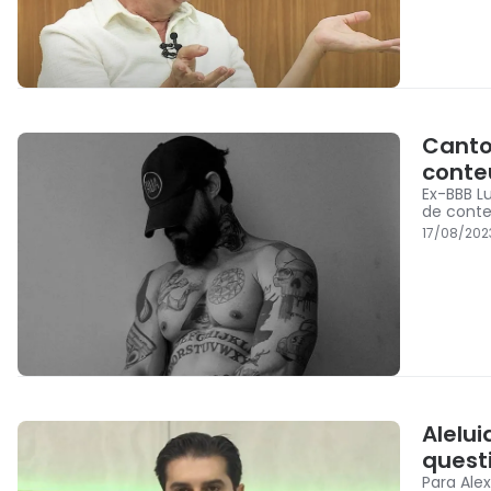
Canto
conteú
Ex-BBB L
de conte
17/08/202
Alelui
quest
Para Alex