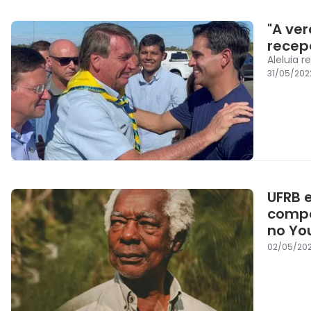
"A ver
recep
Aleluia 
31/05/202
UFRB 
compo
no Yo
02/05/202