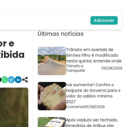
Adicionar
Últimas notícias
r e
Trânsito em avenida de
xibida
Simões Filho é modificado
nesta quinta; entenda onde
Trânsito e
05/08/2026
Transporte
Vai aumentar! Confira o
reajuste do Governo para o
valor do salário mínimo
2027
Economia
05/08/2026
Após viaduto ser fechado,
itinerários de ônibus são