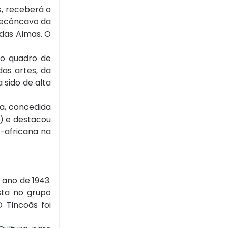
s, receberá o
 Recôncavo da
 das Almas. O
ao quadro de
das artes, da
 sido de alta
ia, concedida
) e destacou
n-africana na
 ano de 1943.
sta no grupo
O Tincoãs foi