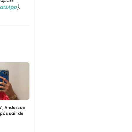
rupos!
atsApp
).
k’, Anderson
pós sair de