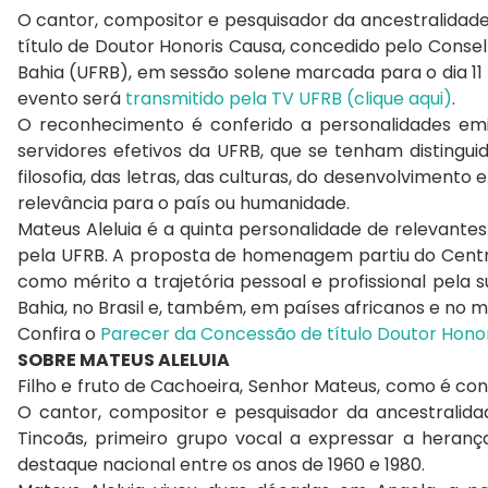
O cantor, compositor e pesquisador da ancestralidade
título de Doutor Honoris Causa, concedido pelo Conse
Bahia (UFRB), em sessão solene marcada para o dia 11 
evento será
transmitido pela TV UFRB (clique aqui)
.
O reconhecimento é conferido a personalidades emi
servidores efetivos da UFRB, que se tenham distingui
filosofia, das letras, das culturas, do desenvolvimento
relevância para o país ou humanidade.
Mateus Aleluia é a quinta personalidade de relevante
pela UFRB. A proposta de homenagem partiu do Centro
como mérito a trajetória pessoal e profissional pela 
Bahia, no Brasil e, também, em países africanos e no 
Confira o
Parecer da Concessão de título Doutor Honor
SOBRE MATEUS ALELUIA
Filho e fruto de Cachoeira, Senhor Mateus, como é co
O cantor, compositor e pesquisador da ancestralidad
Tincoãs, primeiro grupo vocal a expressar a herança 
destaque nacional entre os anos de 1960 e 1980.