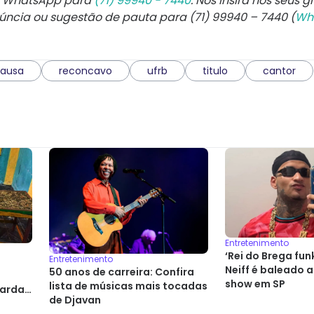
e WhatsApp para
(71) 99940 - 7440
. Nos insira nos seus g
núncia ou sugestão de pauta para (71) 99940 – 7440 (
Wh
ausa
reconcavo
ufrb
titulo
cantor
Entretenimento
‘Rei do Brega fun
Entretenimento
Neiff é baleado a
50 anos de carreira: Confira
show em SP
lista de músicas mais tocadas
garda
de Djavan