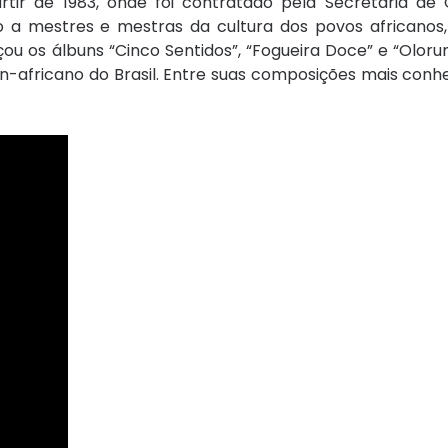
tir de 1983, onde foi contratado pela Secretaria de 
nto a mestres e mestras da cultura dos povos africanos
çou os álbuns “Cinco Sentidos”, “Fogueira Doce” e “Olorum
-africano do Brasil. Entre suas composições mais conhe