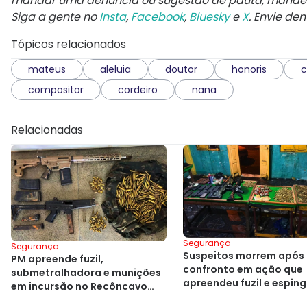
mandar uma denúncia ou sugestão de pauta, mand
Siga a gente no
Insta
,
Facebook
,
Bluesky
e
X
. Envie de
Tópicos relacionados
mateus
aleluia
doutor
honoris
c
compositor
cordeiro
nana
Relacionadas
Segurança
Segurança
Suspeitos morrem após
PM apreende fuzil,
confronto em ação que
submetralhadora e munições
apreendeu fuzil e espin
em incursão no Recôncavo
na Bahia
baiano