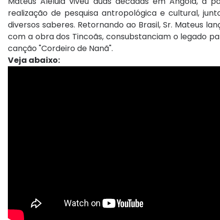
Mateus Aleluia viveu duas décadas em Angola, a par
realização de pesquisa antropológica e cultural, ju
diversos saberes. Retornando ao Brasil, Sr. Mateus lan
com a obra dos Tincoãs, consubstanciam o legado pan
canção "Cordeiro de Nanã".
Veja abaixo: