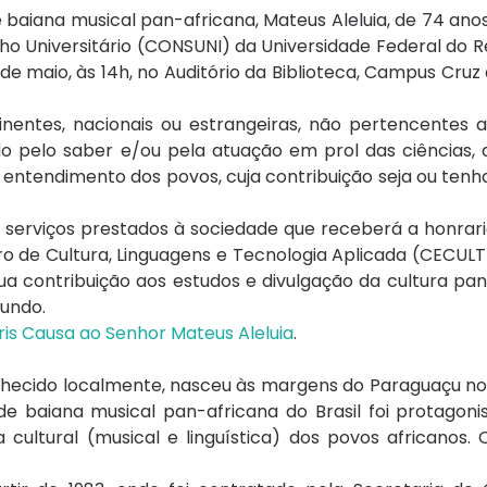
 baiana musical pan-africana, Mateus Aleluia, de 74 ano
lho Universitário (CONSUNI) da Universidade Federal do
de maio, às 14h, no Auditório da Biblioteca, Campus Cruz
nentes, nacionais ou estrangeiras, não pertencentes 
do pelo saber e/ou pela atuação em prol das ciências, 
 e entendimento dos povos, cuja contribuição seja ou tenha
s serviços prestados à sociedade que receberá a honrar
 de Cultura, Linguagens e Tecnologia Aplicada (CECULT
sua contribuição aos estudos e divulgação da cultura pa
mundo.
is Causa ao Senhor Mateus Aleluia
.
nhecido localmente, nasceu às margens do Paraguaçu no
e baiana musical pan-africana do Brasil foi protagoni
cultural (musical e linguística) dos povos africanos. 