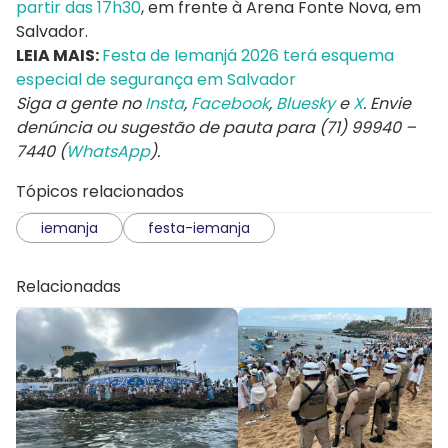
partir das 17h30
, em frente à Arena Fonte Nova, em
Salvador.
LEIA MAIS:
Festa de Iemanjá 2026 terá esquema
especial de segurança em Salvador
Siga a gente no
Insta
,
Facebook
,
Bluesky
e
X
. Envie
denúncia ou sugestão de pauta para (71) 99940 –
7440 (
WhatsApp
).
Tópicos relacionados
iemanja
festa-iemanja
Relacionadas