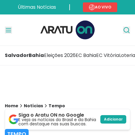
Últimas Notícias
AO VIVO
Salvador
Bahia
Eleições 2026
EC Bahia
EC Vitória
Loteri
Home
Notícias
Tempo
Siga o Aratu ON no Google
E veja as notícias do Brasil e da Bahia
Adicionar
com destaque nas suas buscas.
TEMPO