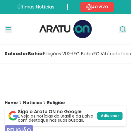
Últimas Notícias
AO VIVO
Salvador
Bahia
Eleições 2026
EC Bahia
EC Vitória
Loteri
Home
Notícias
Religião
Siga o Aratu ON no Google
E veja as notícias do Brasil e da Bahia
Adicionar
com destaque nas suas buscas.
RELIGIÃO