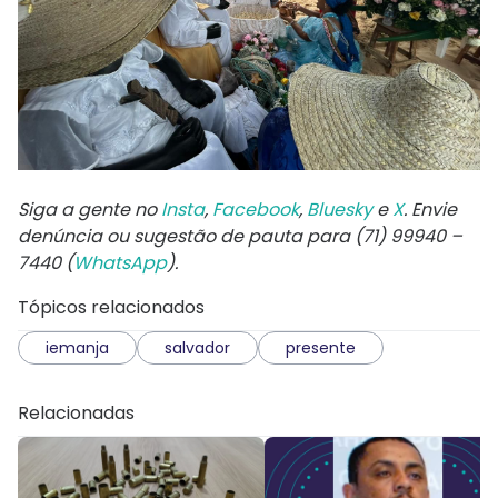
Siga a gente no
Insta
,
Facebook
,
Bluesky
e
X
. Envie
denúncia ou sugestão de pauta para (71) 99940 –
7440 (
WhatsApp
).
Tópicos relacionados
iemanja
salvador
presente
Relacionadas