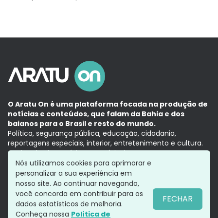
O Aratu On é uma plataforma focada na produção de
notícias e conteúdos, que falam da Bahia e dos
baianos para o Brasil e resto do mundo.
Política, segurança pública, educação, cidadania,
reportagens especiais, interior, entretenimento e cultura.
Aqui, tudo vira notícia e a notícia é no tempo presente,
com a credibilidade do
Grupo Aratu.
Nós utilizamos cookies para aprimorar e
Grupo Aratu
Política de privacidade
Anuncie conosco
personalizar a sua experiência em
nosso site. Ao continuar navegando,
você concorda em contribuir para os
FECHAR
dados estatísticos de melhoria.
Siga-nos
Conheça nossa
Política de