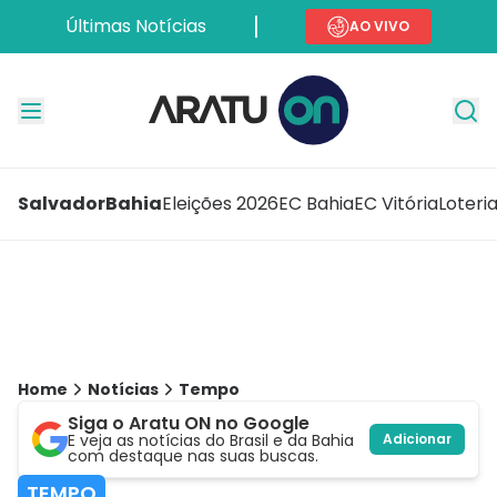
Últimas Notícias
AO VIVO
Salvador
Bahia
Eleições 2026
EC Bahia
EC Vitória
Loteri
Home
Notícias
Tempo
Siga o Aratu ON no Google
E veja as notícias do Brasil e da Bahia
Adicionar
com destaque nas suas buscas.
TEMPO