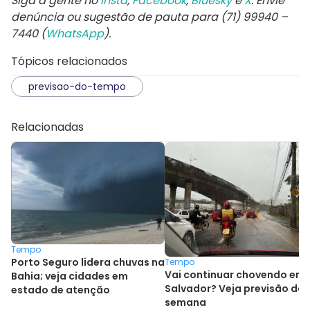
Siga a gente no
Insta
,
Facebook
,
Bluesky
e
X
. Envie
denúncia ou sugestão de pauta para (71) 99940 –
7440 (
WhatsApp
).
Tópicos relacionados
previsao-do-tempo
Relacionadas
Tempo
Porto Seguro lidera chuvas na
Tempo
Vai continuar chovendo em
Bahia; veja cidades em
Salvador? Veja previsão da
estado de atenção
semana