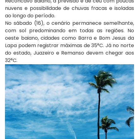
Recôncavo Baiano, a previsão é de céu com poucas
nuvens e possibilidade de chuvas fracas e isoladas
ao longo do período.
No sábado (16), o cenário permanece semelhante,
com sol predominando em todas as regiões. No
oeste baiano, cidades como
Barra
e
Bom Jesus da
Lapa
podem registrar máximas de 35°C. Já no norte
do estado,
Juazeiro
e
Remanso
devem chegar aos
32°C.