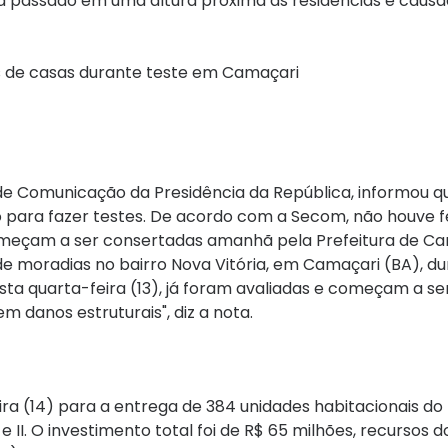
ria passado em uma altura próxima às residências e causa
s de casas durante teste em Camaçari
de Comunicação da Presidência da República, informou qu
 para fazer testes. De acordo com a Secom, não houve f
 começam a ser consertadas amanhã pela Prefeitura de C
de moradias no bairro Nova Vitória, em Camaçari (BA), d
ta quarta-feira (13), já foram avaliadas e começam a se
m danos estruturais", diz a nota.
ra (14) para a entrega de 384 unidades habitacionais do
 II. O investimento total foi de R$ 65 milhões, recursos 