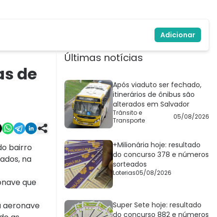
Adicionar
Últimas notícias
as de
Após viaduto ser fechado,
itinerários de ônibus são
alterados em Salvador
Trânsito e
05/08/2026
Transporte
+Milionária hoje: resultado
do bairro
do concurso 378 e números
ados, na
sorteados
Loterias
05/08/2026
onave que
a aeronave
Super Sete hoje: resultado
do concurso 882 e números