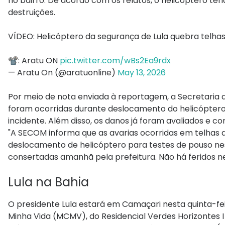
no bairro. De acordo com os relatos, o helicóptero te
destruições.
VÍDEO: Helicóptero da segurança de Lula quebra telha
📽️: Aratu ON
pic.twitter.com/wBs2Ea9rdx
— Aratu On (@aratuonline)
May 13, 2026
Por meio de nota enviada à reportagem, a Secretaria 
foram ocorridas durante deslocamento do helicóptero
incidente. Além disso, os danos já foram avaliados e
"A SECOM informa que as avarias ocorridas em telhas 
deslocamento de helicóptero para testes de pouso nes
consertadas amanhã pela prefeitura. Não há feridos ne
Lula na Bahia
O presidente Lula estará em Camaçari nesta quinta-fei
Minha Vida (MCMV), do Residencial Verdes Horizontes I e