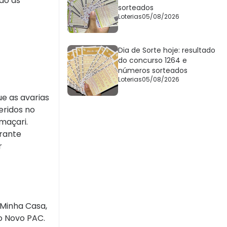
do as
sorteados
Loterias
05/08/2026
Dia de Sorte hoje: resultado
do concurso 1264 e
números sorteados
Loterias
05/08/2026
e as avarias
eridos no
amaçari.
urante
r
 Minha Casa,
do Novo PAC.