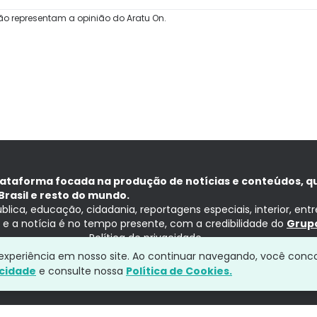
ão representam a opinião do Aratu On.
lataforma focada na produção de notícias e conteúdos, q
Brasil e resto do mundo.
ública, educação, cidadania, reportagens especiais, interior, ent
ia e a notícia é no tempo presente, com a credibilidade do
Grupo
Política de privacidade
a experiência em nosso site. Ao continuar navegando, você conc
acidade
e consulte nossa
Política de Cookies.