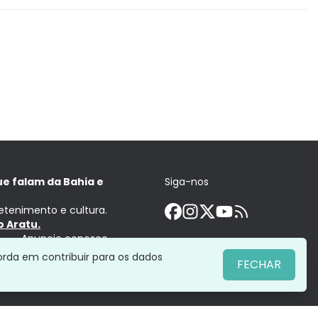
ue falam da Bahia e
Siga-nos
retenimento e cultura.
 Aratu.
Anuncie conosco
orda em contribuir para os dados
FECHAR