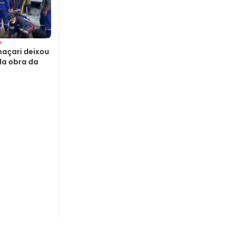
e
açari deixou
 da obra da