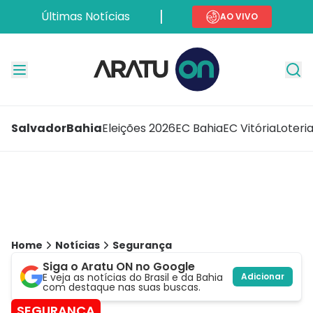
Últimas Notícias
AO VIVO
Salvador
Bahia
Eleições 2026
EC Bahia
EC Vitória
Loteri
Home
Notícias
Segurança
Siga o Aratu ON no Google
E veja as notícias do Brasil e da Bahia
Adicionar
com destaque nas suas buscas.
SEGURANÇA