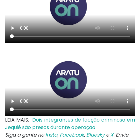
LEIA MAIS:
Dois integrantes de facção criminosa em
Jequié são presos durante operação
Siga a gente no
Insta
,
Facebook
,
Bluesky
e
X
. Envie