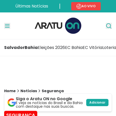
Últimas Notícias
AO VIVO
Salvador
Bahia
Eleições 2026
EC Bahia
EC Vitória
Loteri
Home
Notícias
Segurança
Siga o Aratu ON no Google
E veja as notícias do Brasil e da Bahia
Adicionar
com destaque nas suas buscas.
SEGURANÇA