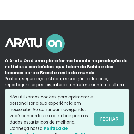
O Aratu On é uma plataforma focada na produção de
notícias e conteúdos, que falam da Bahia e dos
baianos para o Brasil e resto do mundo.
Política, segurança pública, educação, cidadania,
reportagens especiais, interior, entretenimento e cultura.
Aqui, tudo vira notícia e a notícia é no tempo presente,
com a credibilidade do
Grupo Aratu.
Nós utilizamos cookies para aprimorar e
Grupo Aratu
Política de privacidade
Anuncie conosco
personalizar a sua experiência em
nosso site. Ao continuar navegando,
você concorda em contribuir para os
FECHAR
dados estatísticos de melhoria.
Siga-nos
Conheça nossa
Política de