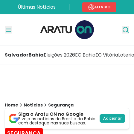
Últimas Notícias
AO VIVO
Salvador
Bahia
Eleições 2026
EC Bahia
EC Vitória
Loteri
Home
Notícias
Segurança
Siga o Aratu ON no Google
E veja as notícias do Brasil e da Bahia
Adicionar
com destaque nas suas buscas.
SEGURANÇA