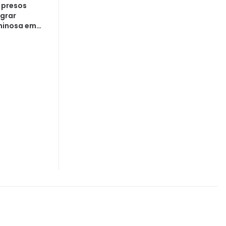
 presos
egrar
minosa em