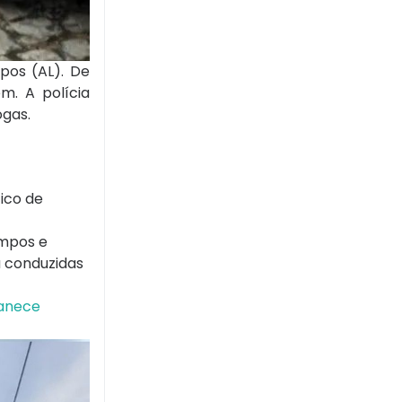
pos (AL). De
m. A polícia
ogas.
ico de
ampos e
a conduzidas
anece