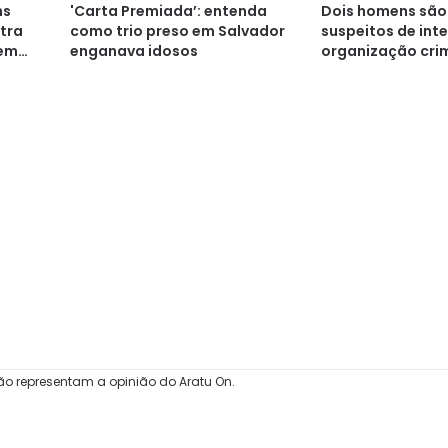
ns
'Carta Premiada’: entenda
Dois homens são
tra
como trio preso em Salvador
suspeitos de int
 em
enganava idosos
organização cri
Cajazeiras
ão representam a opinião do Aratu On.