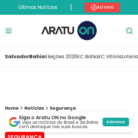
Últimas Notícias
AO VIVO
Salvador
Bahia
Eleições 2026
EC Bahia
EC Vitória
Loteri
Home
Notícias
Segurança
Siga o Aratu ON no Google
E veja as notícias do Brasil e da Bahia
Adicionar
com destaque nas suas buscas.
SEGURANÇA