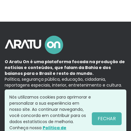
O Aratu On é uma plataforma focada na produção de
notícias e conteúdos, que falam da Bahia e dos
baianos para o Brasil e resto do mundo.
Política, segurança pública, educação, cidadania,
reportagens especiais, interior, entretenimento e cultura.
Aqui, tudo vira notícia e a notícia é no tempo presente,
com a credibilidade do
Grupo Aratu.
Nós utilizamos cookies para aprimorar e
Grupo Aratu
Política de privacidade
Anuncie conosco
personalizar a sua experiência em
nosso site. Ao continuar navegando,
você concorda em contribuir para os
FECHAR
dados estatísticos de melhoria.
Siga-nos
Conheça nossa
Política de