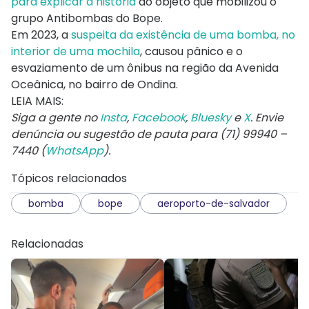
para explicar a história
do objeto que mobilizou o
grupo Antibombas do Bope.
Em 2023, a
suspeita da existência de uma bomba, no
interior de uma mochila
, causou pânico e o
esvaziamento de um ônibus na região da Avenida
Oceânica, no bairro de Ondina.
LEIA MAIS:
Siga a gente no
Insta
,
Facebook
,
Bluesky
e
X
. Envie
denúncia ou sugestão de pauta para (71) 99940 –
7440 (
WhatsApp
).
Tópicos relacionados
bomba
bope
aeroporto-de-salvador
Relacionadas