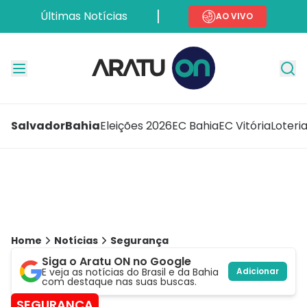
Últimas Notícias
AO VIVO
Salvador
Bahia
Eleições 2026
EC Bahia
EC Vitória
Loteri
Home
Notícias
Segurança
Siga o Aratu ON no Google
E veja as notícias do Brasil e da Bahia
Adicionar
com destaque nas suas buscas.
SEGURANÇA