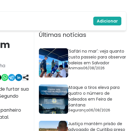
Adicionar
Últimas notícias
 em
'Safári no mar': veja quanto
custa passeio para observar
baleias em Salvador
lha
Animais
06/08/2026
Ataque a tiros eleva para
de furtar sua
quatro o número de
 Segundo
baleados em Feira de
Santana
mpanheiro
Segurança
06/08/2026
tal.
Justiça mantém prisão de
advogado de Curitiba preso