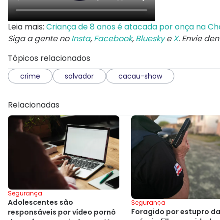
Leia mais:
Criança de 8 anos é atacada por onça na C
Siga a gente no
Insta
,
Facebook
,
Bluesky
e
X
. Envie de
Tópicos relacionados
crime
salvador
cacau-show
Relacionadas
Segurança
Adolescentes são
Segurança
Foragido por estupro d
responsáveis por vídeo pornô