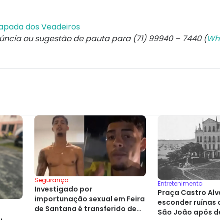
hapada dos Veadeiros
núncia ou sugestão de pauta para (71) 99940 – 7440 (
Wh
Segurança
Entretenimento
Investigado por
Praça Castro Alv
importunação sexual em Feira
esconder ruínas 
de Santana é transferido de
a
São João após d
presídio