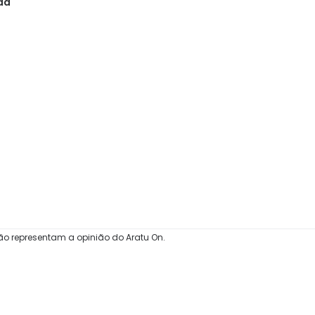
da
histórica
ão representam a opinião do Aratu On.