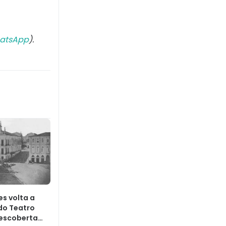
atsApp
).
es volta a
do Teatro
escoberta