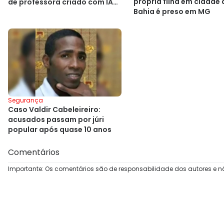
própria filha em cidade 
de professora criado com IA
Bahia é preso em MG
na Bahia
Segurança
Caso Valdir Cabeleireiro:
acusados passam por júri
popular após quase 10 anos
Comentários
Importante: Os comentários são de responsabilidade dos autores e n