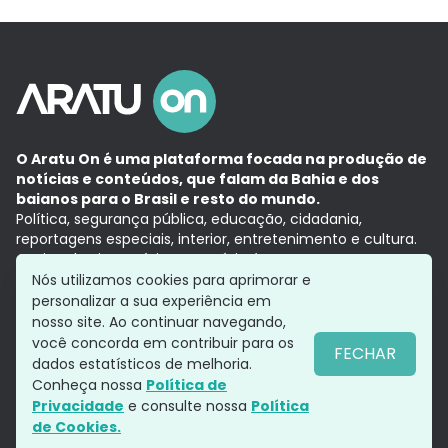
O Aratu On é uma plataforma focada na produção de
notícias e conteúdos, que falam da Bahia e dos
baianos para o Brasil e resto do mundo.
Política, segurança pública, educação, cidadania,
reportagens especiais, interior, entretenimento e cultura.
Aqui, tudo vira notícia e a notícia é no tempo presente,
com a credibilidade do
Grupo Aratu.
Nós utilizamos cookies para aprimorar e
Grupo Aratu
Política de privacidade
Anuncie conosco
personalizar a sua experiência em
nosso site. Ao continuar navegando,
você concorda em contribuir para os
FECHAR
dados estatísticos de melhoria.
Siga-nos
Conheça nossa
Política de
Privacidade
e consulte nossa
Política
de Cookies.