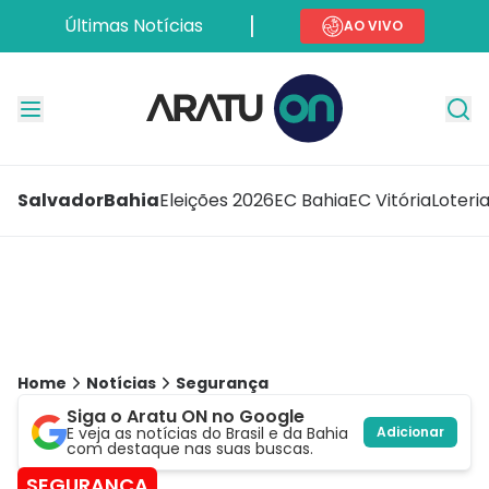
Últimas Notícias
AO VIVO
Salvador
Bahia
Eleições 2026
EC Bahia
EC Vitória
Loteri
Home
Notícias
Segurança
Siga o Aratu ON no Google
E veja as notícias do Brasil e da Bahia
Adicionar
com destaque nas suas buscas.
SEGURANÇA