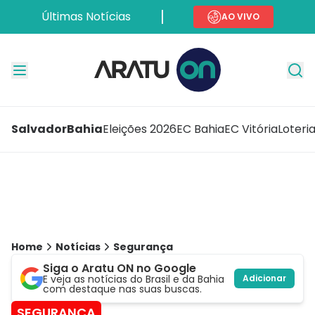
Últimas Notícias
AO VIVO
Salvador
Bahia
Eleições 2026
EC Bahia
EC Vitória
Loteri
Home
Notícias
Segurança
Siga o Aratu ON no Google
E veja as notícias do Brasil e da Bahia
Adicionar
com destaque nas suas buscas.
SEGURANÇA