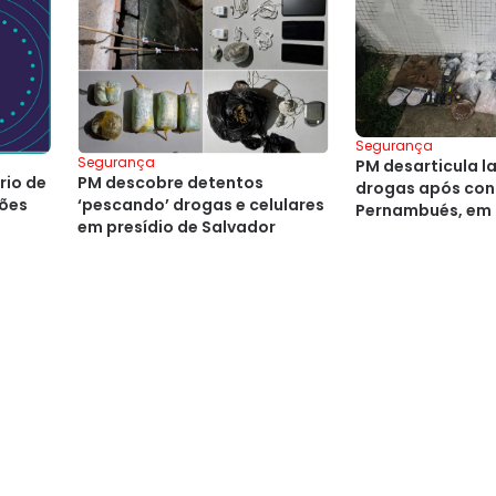
Segurança
Segurança
PM desarticula l
rio de
PM descobre detentos
drogas após con
ções
‘pescando’ drogas e celulares
Pernambués, em 
em presídio de Salvador