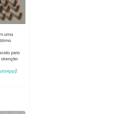
com uma
Fátima
ecido pelo
a atenção
atsApp
).