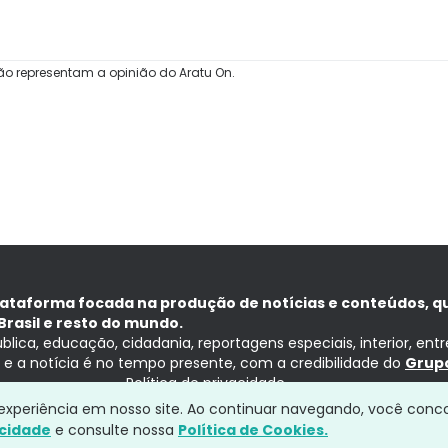
ão representam a opinião do Aratu On.
lataforma focada na produção de notícias e conteúdos, q
Brasil e resto do mundo.
ública, educação, cidadania, reportagens especiais, interior, ent
ia e a notícia é no tempo presente, com a credibilidade do
Grupo
Política de privacidade
a experiência em nosso site. Ao continuar navegando, você conc
acidade
e consulte nossa
Política de Cookies.