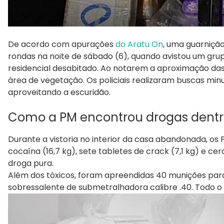
De acordo com apurações
do Aratu On
, uma guarniçã
rondas na noite de sábado (6), quando avistou um gru
residencial desabitado. Ao notarem a aproximação da
área de vegetação. Os policiais realizaram buscas min
aproveitando a escuridão.
Como a PM encontrou drogas dentr
Durante a vistoria no interior da casa abandonada, o
cocaína (16,7 kg), sete tabletes de crack (7,1 kg) e 
droga pura.
Além dos tóxicos, foram apreendidas 40 munições para 
sobressalente de submetralhadora calibre .40. Todo o m