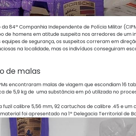
o da 84ª Companhia Independente de Polícia Militar (CIPM
po de homens em atitude suspeita nos arredores de um i
s equipes de segurança, os suspeitos correram em direç
uciosas na localidade, mas os indivíduos conseguiram es
o de malas
s PMs encontraram malas de viagem que escondiam 16 tab
cerca de 5,9 kg de uma substância em pó utilizada no pro
fuzil calibre 5,56 mm, 92 cartuchos de calibre .45 e um
aterial foi apresentado na 1ª Delegacia Territorial de Ba