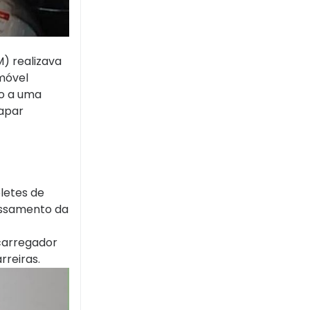
) realizava
móvel
ão a uma
capar
letes de
cessamento da
 carregador
rreiras.