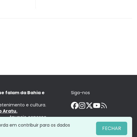
ue falam da Bahia e
Siga-nos
retenimento e cultura.
 Aratu.
Anuncie conosco
orda em contribuir para os dados
FECHAR