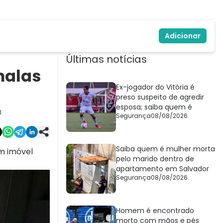
Adicionar
Últimas notícias
malas
Ex-jogador do Vitória é
preso suspeito de agredir
esposa; saiba quem é
a
Segurança
08/08/2026
Saiba quem é mulher morta
m imóvel
pelo marido dentro de
apartamento em Salvador
Segurança
08/08/2026
Homem é encontrado
morto com mãos e pés