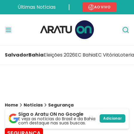
Últimas Notícias
AO VIVO
Salvador
Bahia
Eleições 2026
EC Bahia
EC Vitória
Loteri
Home
Notícias
Segurança
Siga o Aratu ON no Google
E veja as notícias do Brasil e da Bahia
Adicionar
com destaque nas suas buscas.
SEGURANÇA