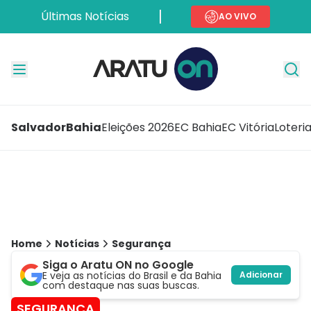
Últimas Notícias
AO VIVO
Salvador
Bahia
Eleições 2026
EC Bahia
EC Vitória
Loteri
Home
Notícias
Segurança
Siga o Aratu ON no Google
E veja as notícias do Brasil e da Bahia
Adicionar
com destaque nas suas buscas.
SEGURANÇA