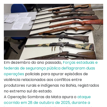
Em dezembro do ano passado,
Forças estaduais e
federais de segurança pública deflagraram duas
operações
policiais para apurar episódios de
violência relacionados aos conflitos entre
produtores rurais e indígenas na Bahia, registrados
no extremo sul do estado.
A Operação Sombras da Mata apura o
ataque
ocorrido em 28 de outubro de 2025, durante a