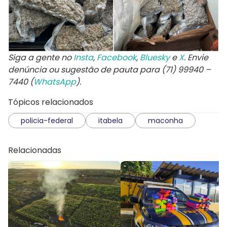
Siga a gente no
Insta
,
Facebook
,
Bluesky
e
X
. Envie
denúncia ou sugestão de pauta para (71) 99940 –
7440 (
WhatsApp
).
Tópicos relacionados
policia-federal
itabela
maconha
Relacionadas