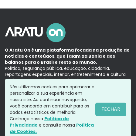
O Aratu On é uma plataforma focada na produção de
notícias e conteúdos, que falam da Bahia e dos
baianos para o Brasil e resto do mundo.
Política, segurança pública, educação, cidadania,
reportagens especiais, interior, entretenimento e cultura.
Aqui, tudo vira notícia e a notícia é no tempo presente,
com a credibilidade do
Grupo Aratu.
Nós utilizamos cookies para aprimorar e
Grupo Aratu
Política de privacidade
Anuncie conosco
personalizar a sua experiência em
nosso site. Ao continuar navegando,
você concorda em contribuir para os
FECHAR
dados estatísticos de melhoria.
Siga-nos
Conheça nossa
Política de
Privacidade
e consulte nossa
Política
de Cookies.