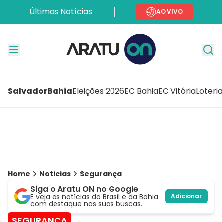
Últimas Notícias
AO VIVO
Salvador
Bahia
Eleições 2026
EC Bahia
EC Vitória
Loteri
Home
Notícias
Segurança
Siga o Aratu ON no Google
E veja as notícias do Brasil e da Bahia
Adicionar
com destaque nas suas buscas.
SEGURANÇA