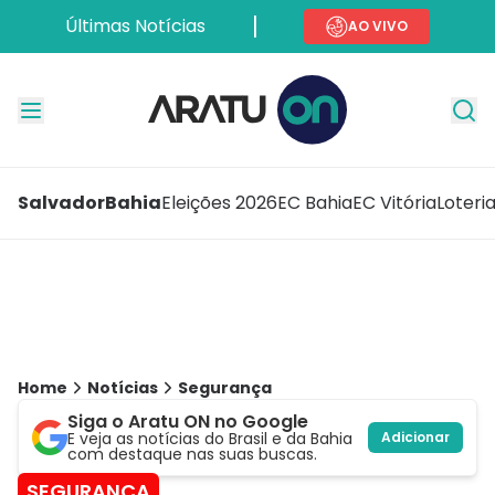
Últimas Notícias
AO VIVO
Salvador
Bahia
Eleições 2026
EC Bahia
EC Vitória
Loteri
Home
Notícias
Segurança
Siga o Aratu ON no Google
E veja as notícias do Brasil e da Bahia
Adicionar
com destaque nas suas buscas.
SEGURANÇA