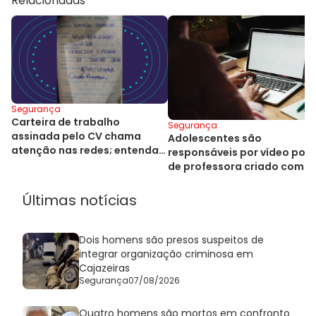
Relacionadas
Segurança
Carteira de trabalho
Segurança
assinada pelo CV chama
Adolescentes são
atenção nas redes; entenda
responsáveis por vídeo por
esquema
de professora criado com IA
na Bahia
Últimas notícias
Dois homens são presos suspeitos de
integrar organização criminosa em
Cajazeiras
Segurança
07/08/2026
Quatro homens são mortos em confronto