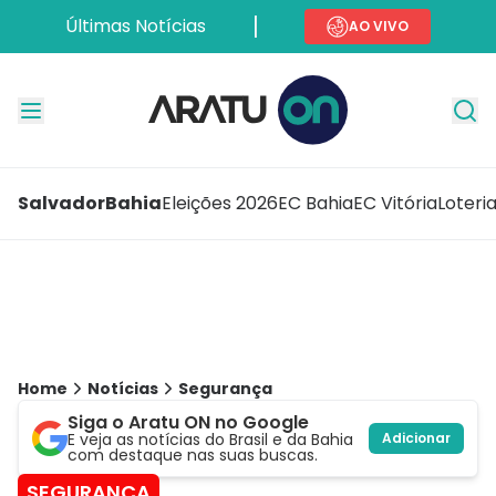
Últimas Notícias
AO VIVO
Salvador
Bahia
Eleições 2026
EC Bahia
EC Vitória
Loteri
Home
Notícias
Segurança
Siga o Aratu ON no Google
E veja as notícias do Brasil e da Bahia
Adicionar
com destaque nas suas buscas.
SEGURANÇA