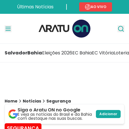
Últimas Notícias
AO VIVO
Salvador
Bahia
Eleições 2026
EC Bahia
EC Vitória
Loteri
Home
Notícias
Segurança
Siga o Aratu ON no Google
E veja as notícias do Brasil e da Bahia
Adicionar
com destaque nas suas buscas.
SEGURANÇA