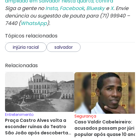
ampliado em Salvador nesta quarta; confira
Siga a gente no
Insta
,
Facebook
,
Bluesky
e
X
. Envie
denúncia ou sugestão de pauta para (71) 99940 –
7440 (
WhatsApp
).
Tópicos relacionados
injúria racial
salvador
Relacionadas
Entretenimento
Segurança
Praça Castro Alves volta a
Caso Valdir Cabeleireiro:
esconder ruínas do Teatro
acusados passam por júri
São João após descoberta
popular após quase 10 anos
histórica