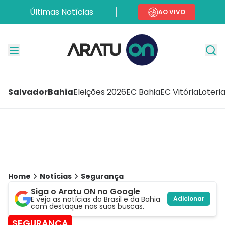
Últimas Notícias
AO VIVO
Salvador
Bahia
Eleições 2026
EC Bahia
EC Vitória
Loteri
Home
Notícias
Segurança
Siga o Aratu ON no Google
E veja as notícias do Brasil e da Bahia
Adicionar
com destaque nas suas buscas.
SEGURANÇA