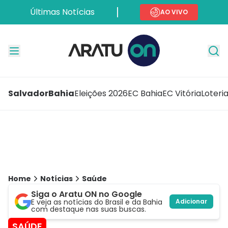
Últimas Notícias
AO VIVO
Salvador
Bahia
Eleições 2026
EC Bahia
EC Vitória
Loteri
Home
Notícias
Saúde
Siga o Aratu ON no Google
E veja as notícias do Brasil e da Bahia
Adicionar
com destaque nas suas buscas.
SAÚDE