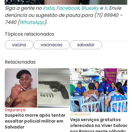
Siga a gente no
Insta
,
Facebook
,
Bluesky
e
X
. Envie
denúncia ou sugestão de pauta para (71) 99940 –
7440 (
WhatsApp
).
Tópicos relacionados
vacina
vacinacao
salvador
Relacionadas
Segurança
Cidadania
Suspeito morre após tentar
Veja serviços gratuitos
assaltar policial militar em
oferecidos no Viver Salvado
Salvador
nos Bairros neste sábado