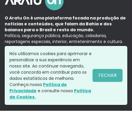
O Aratu On é uma plataforma focada na produção de
notícias e conteúdos, que falam da Bahia e dos
baianos para o Brasil e resto do mundo.
Política, segurança pública, educação, cidadania,
reportagens especiais, interior, entretenimento e cultura.
Aqui, tudo vira notícia e a notícia é no tempo presente,
com a credibilidade do
Grupo Aratu.
Nós utilizamos cookies para aprimorar e
Grupo Aratu
Política de privacidade
Anuncie conosco
personalizar a sua experiência em
nosso site. Ao continuar navegando,
você concorda em contribuir para os
FECHAR
dados estatísticos de melhoria.
Siga-nos
Conheça nossa
Política de
Privacidade
e consulte nossa
Política
de Cookies.