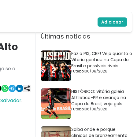
Adicionar
Últimas notícias
Alto
Faz o PIX, CBF! Veja quanto o
Vitória ganhou na Copa do
Brasil e possíveis rivais
ga se o
Futebol
06/08/2026
HISTÓRICO: Vitória goleia
Athletico-PR e avança na
m
Salvador
.
Copa do Brasil; veja gols
Futebol
06/08/2026
Saiba onde e porque
clínicas de bronzeamento