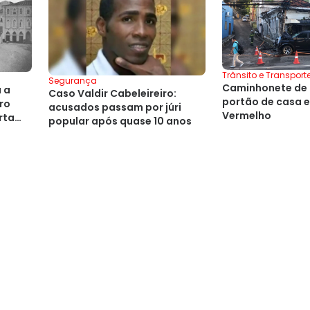
Trânsito e Transport
Segurança
Caminhonete de 
 a
Caso Valdir Cabeleireiro:
portão de casa e
ro
acusados passam por júri
Vermelho
rta
popular após quase 10 anos