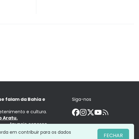
ue falam da Bahia e
Siga-nos
retenimento e cultura.
 Aratu.
Anuncie conosco
orda em contribuir para os dados
FECHAR