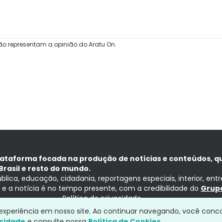
ão representam a opinião do Aratu On.
lataforma focada na produção de notícias e conteúdos, q
Brasil e resto do mundo.
ública, educação, cidadania, reportagens especiais, interior, ent
ia e a notícia é no tempo presente, com a credibilidade do
Grupo
Política de privacidade
a experiência em nosso site. Ao continuar navegando, você conc
acidade
e consulte nossa
Política de Cookies.