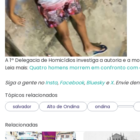
A 1ª Delegacia de Homicídios investiga a autoria e a m
Leia mais:
Quatro homens morrem em confronto com a
Siga a gente no
Insta
,
Facebook
,
Bluesky
e
X
. Envie de
Tópicos relacionados
salvador
Alto de Ondina
ondina
Relacionadas